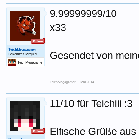
9.99999999/10
x33
Offline
TeichMegagamer
Gesendet von mein
Bekanntes Mitglied
TeichMegagame
r
TeichMegagamer
,
5 Mai 2014
11/10 für Teichiii :3
Elfische Grüße au
Offline