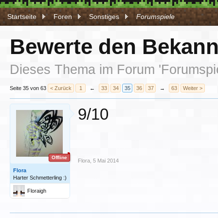
Startseite
Foren
Sonstiges
Forumspiele
Bewerte den Bekannt
Dieses Thema im Forum '
Forumspi
Seite 35 von 63
< Zurück
1
←
33
34
35
36
37
→
63
Weiter >
9/10
Offline
Flora
,
5 Mai 2014
Flora
Harter Schmetterling :)
Floraigh