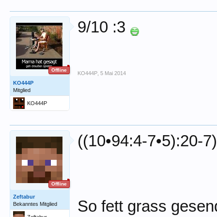
9/10 :3
Offline
KO444P
,
5 Mai 2014
KO444P
Mitglied
KO444P
((10•94:4-7•5):20-7)
Offline
Zeftabur
So fett grass gesen
Bekanntes Mitglied