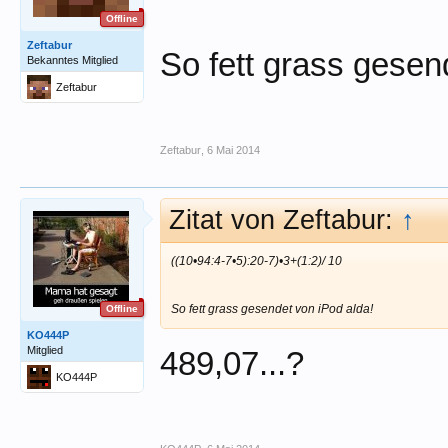
Offline
Zeftabur
So fett grass gesen
Bekanntes Mitglied
Zeftabur
Zeftabur
,
6 Mai 2014
Zitat von Zeftabur:
↑
((10•94:4-7•5):20-7)•3+(1:2)/ 10
So fett grass gesendet von iPod alda!
Offline
KO444P
Mitglied
489,07...?
KO444P