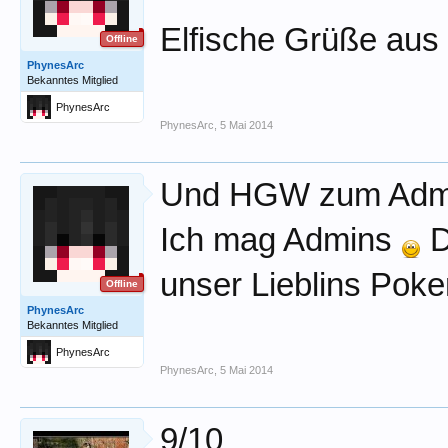
Elfische Grüße au
Offline
PhynesArc
Bekanntes Mitglied
PhynesArc
PhynesArc
,
5 Mai 2014
Und HGW zum Admin
Ich mag Admins
D
unser Lieblins Po
Offline
PhynesArc
Bekanntes Mitglied
PhynesArc
PhynesArc
,
5 Mai 2014
9/10