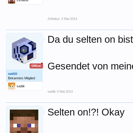
Zeftabur
Zeftabur
,
5 Mai 2014
Da du selten on bis
Gesendet von mein
Offline
sadiiii
Bekanntes Mitglied
sadiiii
sadiiii
,
6 Mai 2014
Selten on!?! Okay