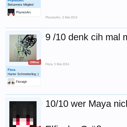
PhynesArc
Bekanntes Mitglied
PhynesArc
PhynesArc
,
5 Mai 2014
9 /10 denk cih mal 
Offline
Flora
,
5 Mai 2014
Flora
Harter Schmetterling :)
Floraigh
10/10 wer Maya nich