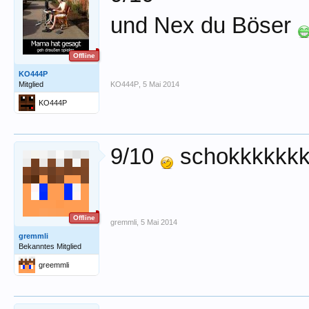
und Nex du Böser
Offline
KO444P
Mitglied
KO444P
,
5 Mai 2014
KO444P
9/10
schokkkkkkk
Offline
gremmli
,
5 Mai 2014
gremmli
Bekanntes Mitglied
greemmli