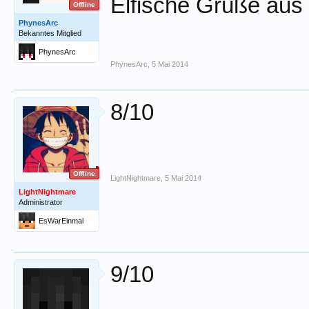
Elfische Grüße au
Offline
PhynesArc
Bekanntes Mitglied
PhynesArc
PhynesArc
,
5 Mai 2014
8/10
Offline
LightNightmare
,
5 Mai 2014
LightNightmare
Administrator
EsWarEinmal
9/10