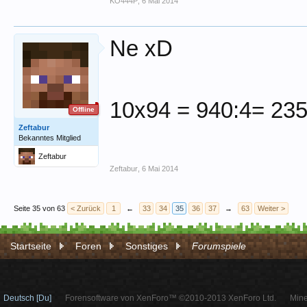
KO444P
,
6 Mai 2014
Ne xD
10x94 = 940:4= 235
Offline
Zeftabur
Bekanntes Mitglied
Zeftabur
Zeftabur
,
6 Mai 2014
Seite 35 von 63
< Zurück
1
←
33
34
35
36
37
→
63
Weiter >
Startseite
Foren
Sonstiges
Forumspiele
Deutsch [Du]
Forensoftware von XenForo™ ©2010-2013 XenForo Ltd.
Mine