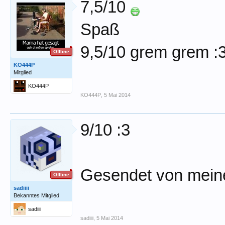
7,5/10
Spaß
9,5/10 grem grem :
Offline
KO444P
Mitglied
KO444P
KO444P
,
5 Mai 2014
9/10 :3
Gesendet von mein
Offline
sadiiii
Bekanntes Mitglied
sadiiii
sadiiii
,
5 Mai 2014