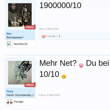
1900000/10
Offline
Nex
,
5 Mai 2014
Nex
Friendly x
1
Bazingaaaaa !
Nex/Nex29
Mehr Net?
Du bei 
10/10
Offline
Flora
Harter Schmetterling :)
Flora
,
5 Mai 2014
Floraigh