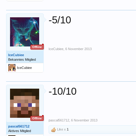
-5/10
Offline
IceCubiee
,
6 November 2013
IceCubiee
Bekanntes Mitglied
IceCubiee
-10/10
Offline
pascal561712
,
6 November 2013
pascal561712
Like x
1
Aktives Mitglied