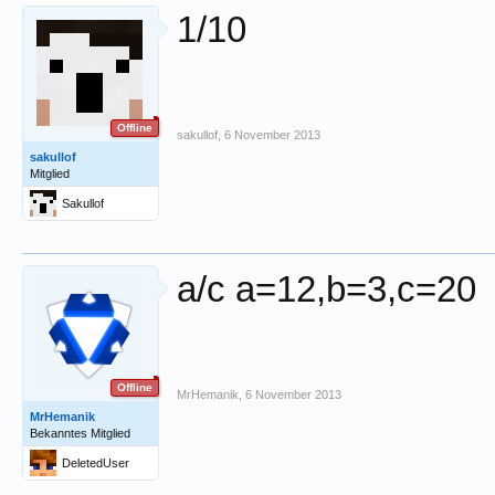
1/10
Offline
sakullof
,
6 November 2013
sakullof
Mitglied
Sakullof
a/c a=12,b=3,c=20
Offline
MrHemanik
,
6 November 2013
MrHemanik
Bekanntes Mitglied
DeletedUser