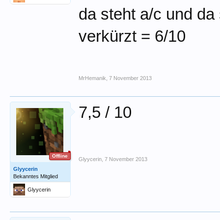
da steht a/c und da 
verkürzt = 6/10
MrHemanik
,
7 November 2013
7,5 / 10
Offline
Glyycerin
,
7 November 2013
Glyycerin
Bekanntes Mitglied
Glyycerin