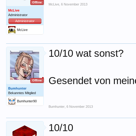
Offline
McLive
,
6 November 2013
McLive
Administrator
Administrator
McLive
10/10 wat sonst?
Gesendet von meine
Offline
Bumhunter
Bekanntes Mitglied
Bumhunter90
Bumhunter
,
6 November 2013
10/10