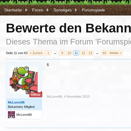
Startseite
Foren
Sonstiges
Forumspiele
Bewerte den Bekannt
Dieses Thema im Forum '
Forumspi
Seite 11 von 63
< Zurück
1
←
9
10
11
12
13
→
63
Weiter >
6
Offline
McLenni96
,
4 November 2013
McLenni96
Bekanntes Mitglied
McLenni96