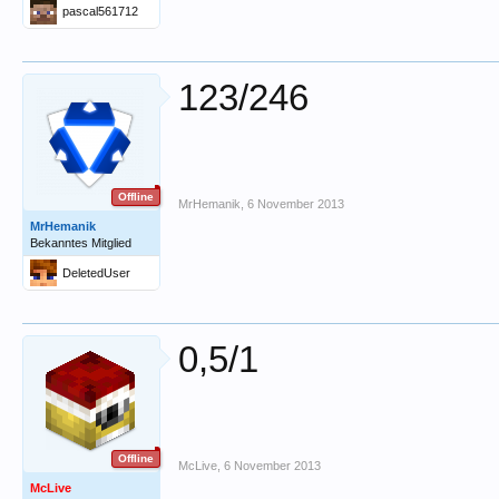
pascal561712
123/246
Offline
MrHemanik
,
6 November 2013
MrHemanik
Bekanntes Mitglied
DeletedUser
0,5/1
Offline
McLive
,
6 November 2013
McLive