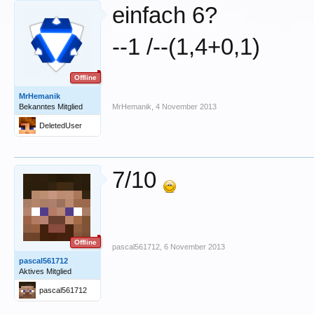
einfach 6?
--1 /--(1,4+0,1)
Offline
MrHemanik
Bekanntes Mitglied
MrHemanik
,
4 November 2013
DeletedUser
7/10
Offline
pascal561712
,
6 November 2013
pascal561712
Aktives Mitglied
pascal561712