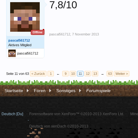
7,8/10
Offline
pascal561712
,
7 November 2013
pascal561712
Aktives Mitglied
pascal561712
Seite 11 von 63
< Zurück
1
←
9
10
11
12
13
→
63
Weiter >
Startseite
Foren
Sonstiges
Forumspiele
Deutsch [Du]
Forensoftware von XenForo™ ©2010-2013 XenForo Ltd.
Mine
-
Deutsch von xenDach ©2010-2013