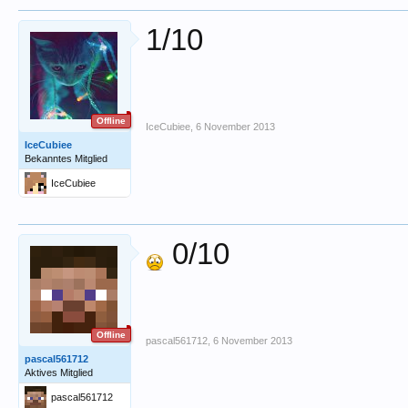
1/10
Offline
IceCubiee
,
6 November 2013
IceCubiee
Bekanntes Mitglied
IceCubiee
0/10
Offline
pascal561712
,
6 November 2013
pascal561712
Aktives Mitglied
pascal561712