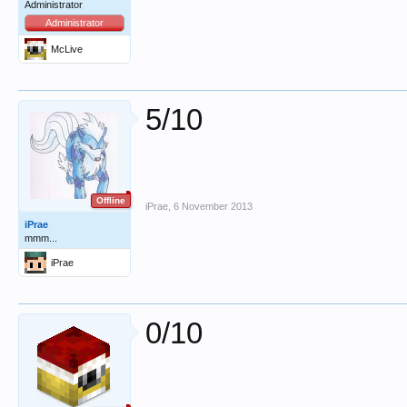
Administrator
Administrator
McLive
5/10
Offline
iPrae
,
6 November 2013
iPrae
mmm...
iPrae
0/10