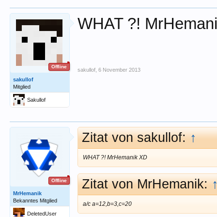
WHAT ?! MrHeman
Offline
sakullof
,
6 November 2013
sakullof
Mitglied
Sakullof
Zitat von sakullof:
↑
WHAT ?! MrHemanik XD
Zitat von MrHemanik:
Offline
MrHemanik
Bekanntes Mitglied
a/c a=12,b=3,c=20
DeletedUser