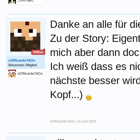
_EisEngel_
Danke an alle für d
Zu der Story: Eigen
mich aber dann doc
Offline
oORicardo7dOo
Ich weiß dass es ni
Bekanntes Mitglied
oORicardo7dOo
nächste besser wir
Kopf...)
oORicardo7dOo
,
14 Juni 2015