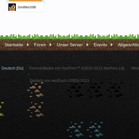
JenWinch96
Startseite
Foren
Unser Server
Events
Abgeschlos
Deutsch [Du]
Forensoftware von XenForo™ ©2010-2013 XenForo Ltd.
Mine
-
Deutsch von xenDach ©2010-2013