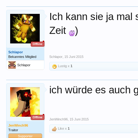
Ich kann sie ja mal 
Zeit
)
Offline
Schlapor
Bekanntes Mitglied
Schlapor
,
15 Juni 2015
Schlapor
Lustig x
1
ich würde es auch 
Offline
JenWinch96
,
15 Juni 2015
JenWinch96
Like x
1
Traitor
Supporter