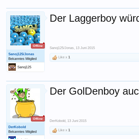
Der Laggerboy würd
Offline
Sanoj125/Jonas
,
13 Juni 2015
Sanoj125/Jonas
Like x
1
Bekanntes Mitglied
Sanoj125
Der GolDenboy au
Offline
DerKobold
,
13 Juni 2015
DerKobold
Like x
1
Bekanntes Mitglied