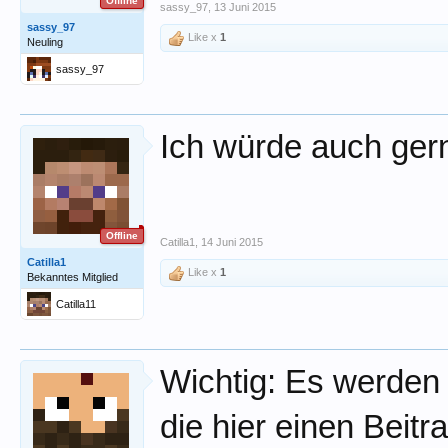
Offline
sassy_97
,
13 Juni 2015
sassy_97
Like x
1
Neuling
sassy_97
Ich würde auch ger
Offline
Catilla1
,
14 Juni 2015
Catilla1
Like x
1
Bekanntes Mitglied
Catilla11
Wichtig: Es werden 
die hier einen Beitr