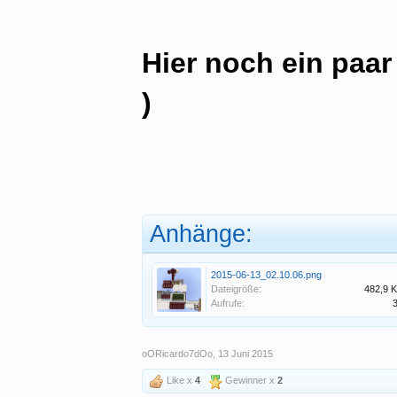
Hier noch ein paar
)
Anhänge:
2015-06-13_02.10.06.png
Dateigröße:
482,9 
Aufrufe:
oORicardo7dOo
,
13 Juni 2015
Like x
4
Gewinner x
2