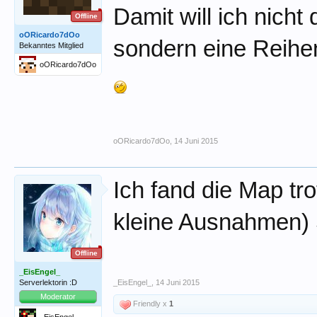
Damit will ich nicht
Offline
oORicardo7dOo
sondern eine Reihen
Bekanntes Mitglied
oORicardo7dOo
oORicardo7dOo
,
14 Juni 2015
Ich fand die Map tro
kleine Ausnahmen) 
Offline
_EisEngel_
Serverlektorin :D
_EisEngel_
,
14 Juni 2015
Moderator
Friendly x
1