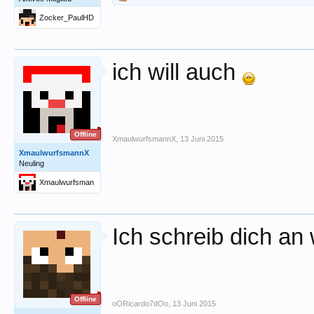
Zocker_PaulHD
ich will auch
Offline
XmaulwurfsmannX
,
13 Juni 2015
XmaulwurfsmannX
Neuling
Xmaulwurfsman
nX
Ich schreib dich a
Offline
oORicardo7dOo
,
13 Juni 2015