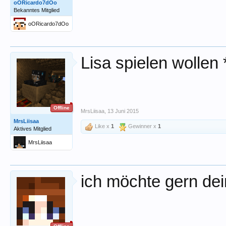
oORicardo7dOo
Bekanntes Mitglied
oORicardo7dOo
Lisa spielen wollen 
Offline
MrsLiisaa
,
13 Juni 2015
MrsLiisaa
Like x
1
Gewinner x
1
Aktives Mitglied
MrsLiisaa
ich möchte gern de