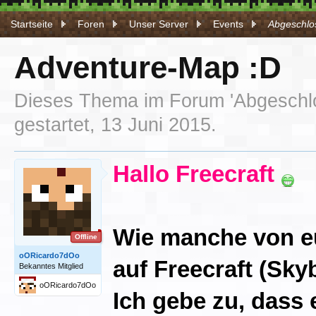
Startseite
Foren
Unser Server
Events
Abgeschlos
Adventure-Map :D
Dieses Thema im Forum '
Abgeschl
gestartet,
13 Juni 2015
.
Hallo Freecraft
Wie manche von eu
Offline
oORicardo7dOo
auf Freecraft (Sk
Bekanntes Mitglied
oORicardo7dOo
Ich gebe zu, dass 