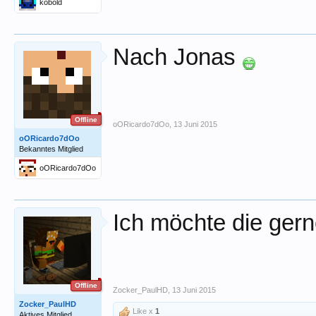
kobold
Nach Jonas
Offline
oORicardo7dOo
,
13 Juni 2015
oORicardo7dOo
Bekanntes Mitglied
oORicardo7dOo
Ich möchte die gern
Offline
Zocker_PaulHD
,
13 Juni 2015
Zocker_PaulHD
Like x
1
Aktives Mitglied