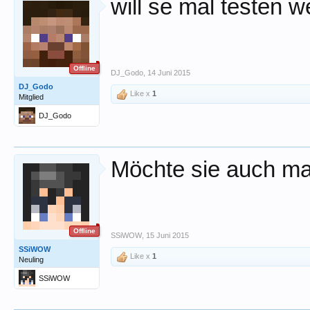
will se mal testen we
Offline
DJ_Godo
,
14 Juni 2015
DJ_Godo
Like x
1
Mitglied
DJ_Godo
Möchte sie auch ma
Offline
SSiWOW
,
15 Juni 2015
SSiWOW
Like x
1
Neuling
SSiWOW