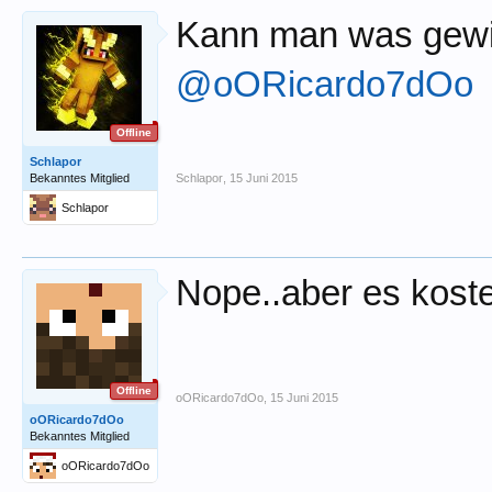
Kann man was gewi
@oORicardo7dOo
Offline
Schlapor
Bekanntes Mitglied
Schlapor
,
15 Juni 2015
Schlapor
Nope..aber es koste
Offline
oORicardo7dOo
,
15 Juni 2015
oORicardo7dOo
Bekanntes Mitglied
oORicardo7dOo