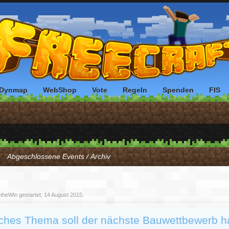
Dynmap
WebShop
Vote
Regeln
Spenden
FIS
Abgeschlossene Events / Archiv
4theWin
gestartet,
14 August 2015
.
ches Thema soll der nächste Bauwettbewerb 