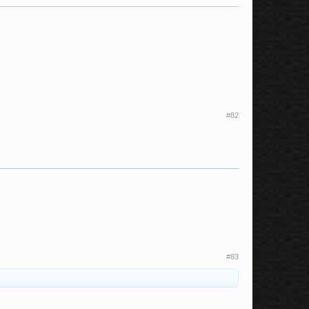
#82
#83