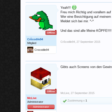
Yeah!!!
Freu mich Richtig und vorallem au
Wer eine Besichtigung auf meinem P
Meldet sich bei mir. ^-^
Und das sind alle Meine KÖPFE!!!!
Offline
Crôcodile94
Crôcodile94
,
27 September 2015
Mitglied
Crocodile94
Gibts auch Screens von den Gewi
Offline
McLive
,
27 September 2015
McLive
Zustimmung x
1
Administrator
Administrator