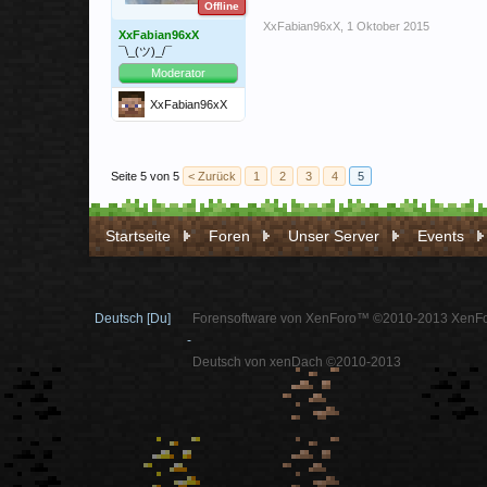
Offline
XxFabian96xX
,
1 Oktober 2015
XxFabian96xX
¯\_(ツ)_/¯
Moderator
XxFabian96xX
Seite 5 von 5
< Zurück
1
2
3
4
5
Startseite
Foren
Unser Server
Events
Deutsch [Du]
Forensoftware von XenForo™ ©2010-2013 XenFo
-
Deutsch von xenDach ©2010-2013