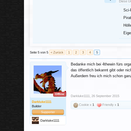
Diese U
Sci-
Pira
Höll
Eige
Seite 5 von 5
< Zurück
1
2
3
4
5
Bedanke mich bei 4thewin fürs orga
das öffentlich bekannt gibt oder ni
Außerdem freu ich mich schon gan
Offline
Darkluke1111
,
26 September 2015
Darkluke1111
Cookie x
1
Friendly x
1
Builder
Supporter
Darkluke1111