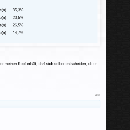
e(n)
35,3%
e(n)
23,5%
e(n)
26,5%
e(n)
14,7%
r meinen Kopf erhält, darf sich selber entscheiden, ob er
#81