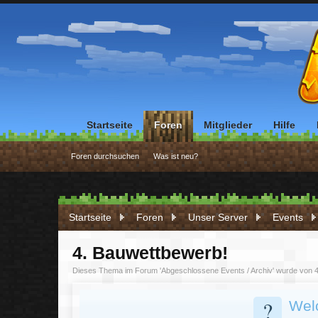
Startseite
Foren
Mitglieder
Hilfe
Foren durchsuchen
Was ist neu?
Startseite
Foren
Unser Server
Events
4. Bauwettbewerb!
Dieses Thema im Forum '
Abgeschlossene Events / Archiv
' wurde von
?
Wel