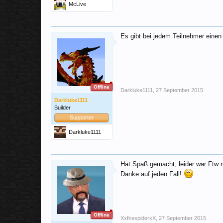
McLive
Es gibt bei jedem Teilnehmer eine
Offline
Darkluke1111
,
27 September 2015
Darkluke1111
Builder
Supporter
Darkluke1111
Hat Spaß gemacht, leider war Ftw m
Danke auf jeden Fall!
Offline
XxfirespiderxX
,
27 September 2015