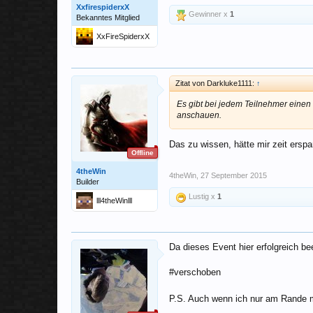
XxfirespiderxX
Gewinner x
1
Bekanntes Mitglied
XxFireSpiderxX
Zitat von Darkluke1111:
↑
Es gibt bei jedem Teilnehmer eine
anschauen.
Das zu wissen, hätte mir zeit erspa
Offline
4theWin
4theWin
,
27 September 2015
Builder
Lustig x
1
lll4theWinlll
Da dieses Event hier erfolgreich b
#verschoben
P.S. Auch wenn ich nur am Rande m