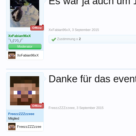
Es war ja auch um 
Offline
XxFabian96xX
,
3 September 2015
XxFabian96xX
Zustimmung x
2
¯\_(ツ)_/¯
Moderator
XxFabian96xX
Danke für das even
Offline
FreezzZZZzzeee
,
3 September 2015
FreezzZZZzzeee
Mitglied
FreezzZZZzzee
e