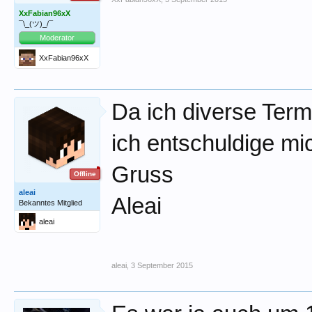
XxFabian96xX
¯\_(ツ)_/¯
Moderator
XxFabian96xX
Da ich diverse Term
ich entschuldige mi
Gruss
Offline
aleai
Aleai
Bekanntes Mitglied
aleai
aleai
,
3 September 2015