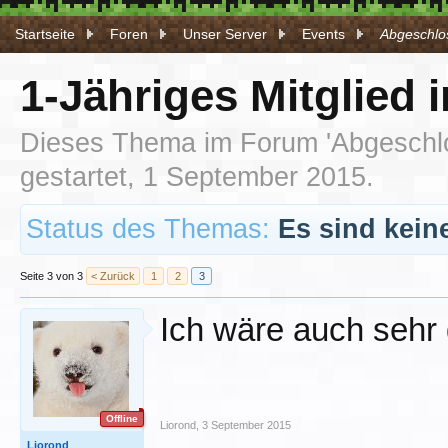
Startseite
Foren
Unser Server
Events
Abgeschlos
1-Jähriges Mitglied 
Dieses Thema im Forum '
Abgeschl
gestartet,
1 September 2015
.
Status des Themas:
Es sind kein
Seite 3 von 3
< Zurück
1
2
3
Ich wäre auch sehr
Offline
Liorond
,
3 September 2015
Liorond