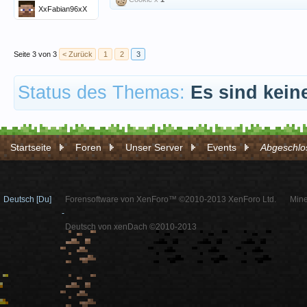
XxFabian96xX
Seite 3 von 3
< Zurück
1
2
3
Status des Themas:
Es sind kein
Startseite
Foren
Unser Server
Events
Abgeschlos
Deutsch [Du]
Forensoftware von XenForo™ ©2010-2013 XenForo Ltd.
Mine
-
Deutsch von xenDach ©2010-2013