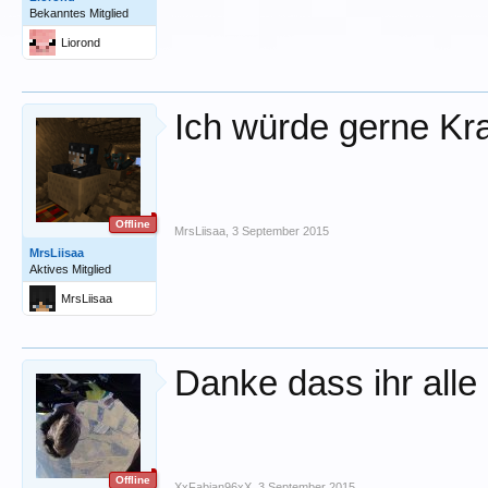
Bekanntes Mitglied
Liorond
Ich würde gerne Kr
Offline
MrsLiisaa
,
3 September 2015
MrsLiisaa
Aktives Mitglied
MrsLiisaa
Danke dass ihr alle 
Offline
XxFabian96xX
,
3 September 2015