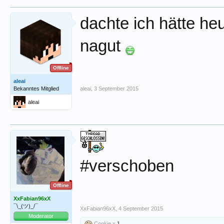
dachte ich hätte he
nagut
Offline
aleai
Bekanntes Mitglied
aleai
,
3 September 2015
aleai
#verschoben
Offline
XxFabian96xX
¯\_(ツ)_/¯
XxFabian96xX
,
4 September 2015
Moderator
Cookie x
1