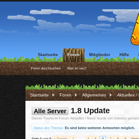
Startseite
Foren
Mitglieder
Hilfe
Foren durchsuchen
Was ist neu?
Startseite
Foren
Allgemeines
Aktuelles 
1.8 Update
Alle Server
Dieses Thema im Forum '
Aktuelles / News
' wurde von
shenziro
gestart
Status des Themas:
Es sind keine weiteren Antworten möglich.
Seite 6 von 9
< Zurück
1
←
4
5
6
7
8
9
Weite