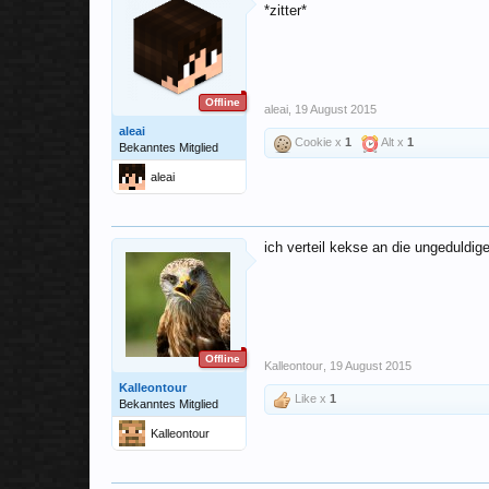
*zitter*
Offline
aleai
,
19 August 2015
aleai
Cookie x
1
Alt x
1
Bekanntes Mitglied
aleai
ich verteil kekse an die ungeduldig
Offline
Kalleontour
,
19 August 2015
Kalleontour
Like x
1
Bekanntes Mitglied
Kalleontour