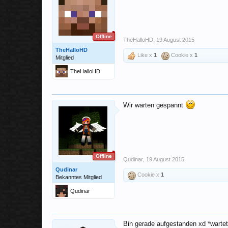
Offline
TheHalloHD
,
19 August 2015
TheHalloHD
Like x
1
Cookie x
1
Mitglied
TheHalloHD
Wir warten gespannt
Offline
Qudinar
,
19 August 2015
Qudinar
Cookie x
1
Bekanntes Mitglied
Qudinar
Bin gerade aufgestanden xd *wartet 