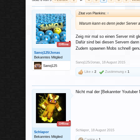
Zitat von Plankins:
↑
Warum kann es denn jeder Server a
Zeig mir mal so einen Server mit gl
Dafür sind bei diesen Servern dann 
Offline
Zudem spawnen Mobs schnell genug
Sanoj125/Jonas
Bekanntes Mitglied
Sanoj125/Jonas
,
18 August 2015
Sanoj125
Like x
2
Zustimmung x
1
Nicht mal der [Bekannter Youtuber
Offline
Schlapor
,
18 August 2015
Schlapor
Bekanntes Mitglied
Cookie x
1