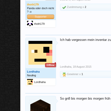
thoth179
Zustimmung x
2
Panda oder doch nicht
? :o
Supporter
thoth179
Ich hab vergessen mein inventar zu 
Offline
Lordhaha
,
18 August 2015
Lordhaha
Gewinner x
1
Neuling
Lordhaha
So gn8 bis morgen bis morgen früh