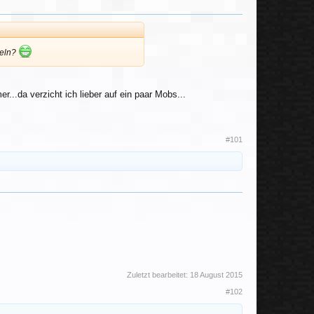
deln?
...da verzicht ich lieber auf ein paar Mobs...
#101
Zuletzt bearbeitet:
18 August 2015
#102