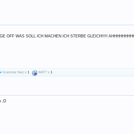
GE OFF WAS SOLL ICH MACHEN ICH STERBE GLEICH!!!!! AHHHHHHH
Grammar Nazi x
1
WAT? x
1
n ;D