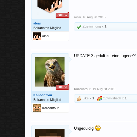
Offline
aleai
,
18 August 2015
aleai
Zustimmung x
1
Bekanntes Mitglied
aleai
UPDATE 3 gedult ist eine tugend^^
Offline
Kalleontour
,
19 August 2015
Kalleontour
Like x
1
Optimistisch x
1
Bekanntes Mitglied
Kalleontour
Ungeduldig