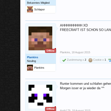
Bekanntes Mitglied
Schlapor
AHHHHHHHHH XD
FREECRAFT IST SCHON SO LAN
Offline
Plankins
,
18 August 2015
Plankins
Zustimmung x
2
Cookie x
1
Neuling
Plankins
Runter kommen und schlafen gehe
Morgen isser er ja wieder da ^^
Offline
thoth179
,
18 August 2015