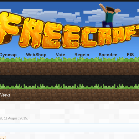
Dynmap
WebShop
Vote
Regeln
Spenden
FIS
/ News
et,
11 August 2015
.
r >