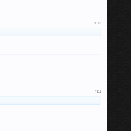
#110
#111