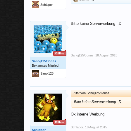
Schlapor
Bitte keine Serverwerbung :,D
Offline
Sanoj125/Jonas
,
18 August 2015
Sanoj125/Jonas
Bekanntes Mitglied
Sanoj125
Zitat von Sanoj125/Jonas:
↑
Bitte keine Serverwerbung :,D
Ok interne Werbung
Offline
Schlapor
,
18 August 2015
Schlapor