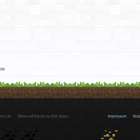
156
ro Ltd.
Minecraft theme by Erik Swan.
Impressum
Nut