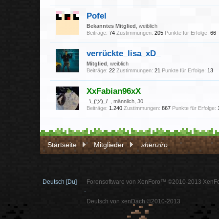
Pofel
Bekanntes Mitglied
, weiblich
Beiträge:
74
Zustimmungen:
205
Punkte für Erfolge:
66
verrückte_lisa_xD_
Mitglied
, weiblich
Beiträge:
22
Zustimmungen:
21
Punkte für Erfolge:
13
XxFabian96xX
¯\_(ツ)_/¯
, männlich, 30
Beiträge:
1.240
Zustimmungen:
867
Punkte für Erfolge:
Startseite
Mitglieder
shenziro
Deutsch [Du]
Forensoftware von XenForo™ ©2010-2013 XenFo
-
Deutsch von xenDach ©2010-2013