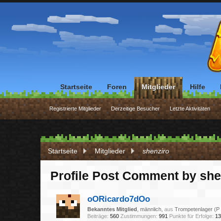
Startseite
Foren
Mitglieder
Hilfe
Registrierte Mitglieder
Derzeitige Besucher
Letzte Aktivitäten
Startseite
Mitglieder
shenziro
Profile Post Comment by she
oORicardo7dOo
Bekanntes Mitglied
, männlich,
aus
Trompetenlager (P
Beiträge:
560
Zustimmungen:
991
Punkte für Erfolge:
13