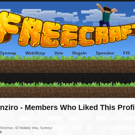
Dynmap
WebShop
Vote
Regeln
Spenden
FIS
nziro - Members Who Liked This Prof
 Sherman, 42 Wallaby Way, Sydney)
6