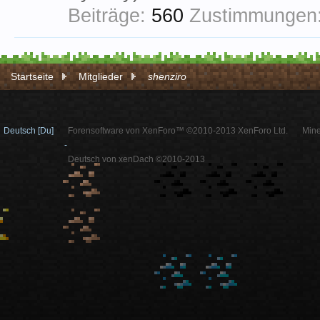
Beiträge:
560
Zustimmungen
Startseite
Mitglieder
shenziro
Deutsch [Du]
Forensoftware von XenForo™ ©2010-2013 XenForo Ltd.
Mine
-
Deutsch von xenDach ©2010-2013