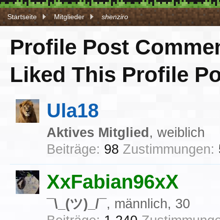
Startseite
Mitglieder
shenziro
Profile Post Comme
Liked This Profile 
Ula18
Aktives Mitglied
, weiblich
Beiträge:
98
Zustimmungen:
XxFabian96xX
¯\_(ツ)_/¯
, männlich, 30