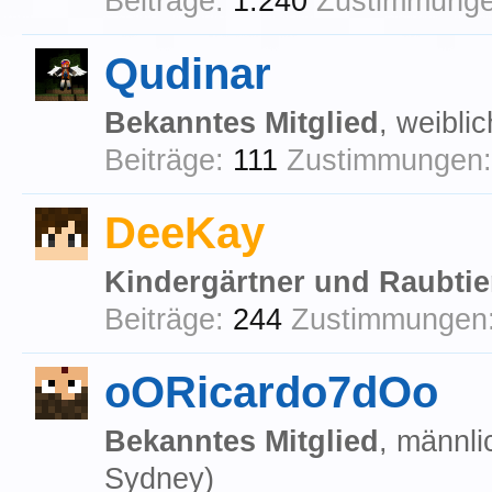
Beiträge:
1.240
Zustimmunge
Qudinar
Bekanntes Mitglied
, weiblic
Beiträge:
111
Zustimmungen:
DeeKay
Kindergärtner und Raubtie
Beiträge:
244
Zustimmungen
oORicardo7dOo
Bekanntes Mitglied
, männli
Sydney)