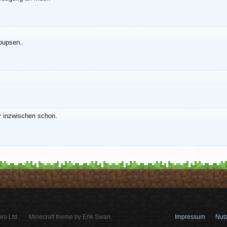
mpupsen..
er inzwischen schon.
ro Ltd.
Minecraft theme by Erik Swan.
Impressum
Nut