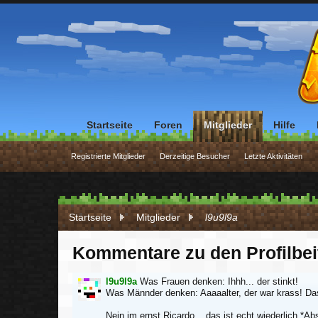
Startseite
Foren
Mitglieder
Hilfe
Registrierte Mitglieder
Derzeitige Besucher
Letzte Aktivitäten
Startseite
Mitglieder
l9u9l9a
Kommentare zu den Profilbe
l9u9l9a
Was Frauen denken: Ihhh... der stinkt!
Was Männder denken: Aaaaalter, der war krass! Das
Nein im ernst Ricardo... das ist echt wiederlich *