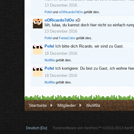
13 Dezember 2016
Pofel
und
oORicardo7dOo
gefällt dies.
oORicardo7dOo
xD
Iiih, lulaa, du kannst doch hier nicht so einfach ru
13 Dezember 2016
Pofel
und
FantaCoke
gefällt dies.
Pofel
Ich bitte dich Ricardo, wir sind zu Gast.
18 Dezember 2016
l9u9l9a
gefällt dies.
Pofel
Ich korrigiere: Du bist zu Gast, ich wohne hi
18 Dezember 2016
l9u9l9a
gefällt dies.
Startseite
Mitglieder
l9u9l9a
Deutsch [Du]
Forensoftware von XenForo™ ©2010-2013 XenFo