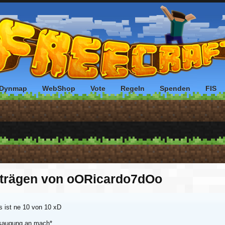
Dynmap
WebShop
Vote
Regeln
Spenden
FIS
iträgen von oORicardo7dOo
 ist ne 10 von 10 xD
Absaugung an mach*