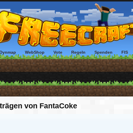
Dynmap
WebShop
Vote
Regeln
Spenden
FIS
iträgen von FantaCoke