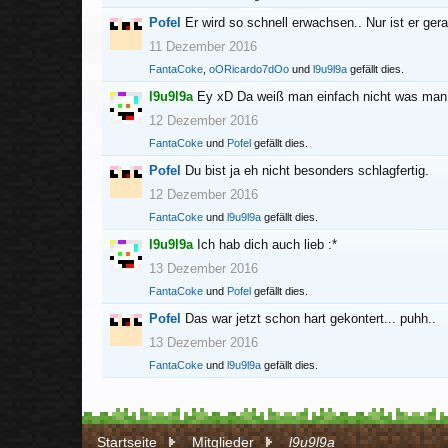
Pofel
Er wird so schnell erwachsen.. Nur ist er ge
11 Dezember 2016
FantaCoke
,
oORicardo7dOo
und
l9u9l9a
gefällt dies.
l9u9l9a
Ey xD Da weiß man einfach nicht was man 
12 Dezember 2016
FantaCoke
und
Pofel
gefällt dies.
Pofel
Du bist ja eh nicht besonders schlagfertig.
12 Dezember 2016
FantaCoke
und
l9u9l9a
gefällt dies.
l9u9l9a
Ich hab dich auch lieb :*
13 Dezember 2016
FantaCoke
und
Pofel
gefällt dies.
Pofel
Das war jetzt schon hart gekontert... puhh..
13 Dezember 2016
FantaCoke
und
l9u9l9a
gefällt dies.
Startseite
Mitglieder
l9u9l9a