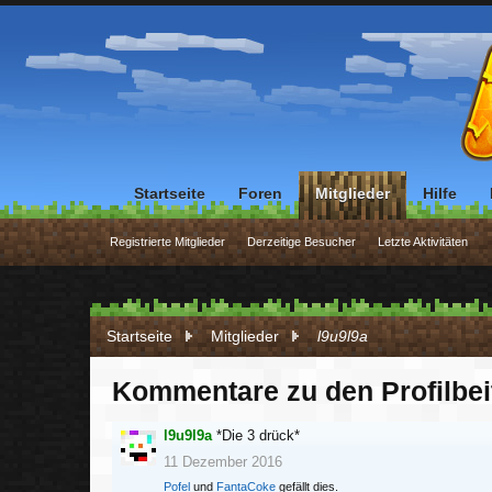
Startseite
Foren
Mitglieder
Hilfe
Registrierte Mitglieder
Derzeitige Besucher
Letzte Aktivitäten
Startseite
Mitglieder
l9u9l9a
Kommentare zu den Profilbe
l9u9l9a
*Die 3 drück*
11 Dezember 2016
Pofel
und
FantaCoke
gefällt dies.