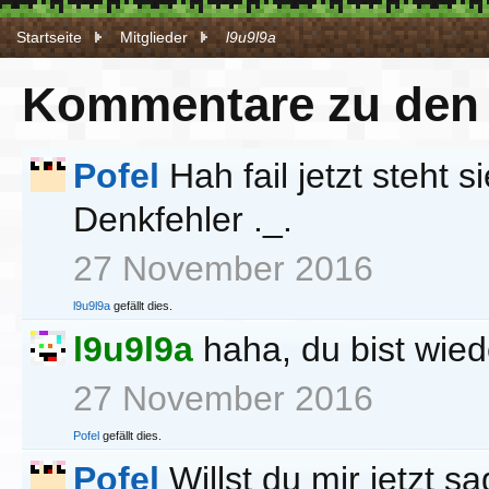
Startseite
Mitglieder
l9u9l9a
Kommentare zu den P
Pofel
Hah fail jetzt steht s
Denkfehler ._.
27 November 2016
l9u9l9a
gefällt dies.
l9u9l9a
haha, du bist wie
27 November 2016
Pofel
gefällt dies.
Pofel
Willst du mir jetzt