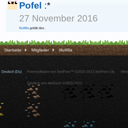
Pofel
:*
27 November 2016
l9u9l9a
gefällt dies.
Startseite
Mitglieder
l9u9l9a
Deutsch [Du]
Forensoftware von XenForo™ ©2010-2013 XenForo Ltd.
Mine
-
Deutsch von xenDach ©2010-2013