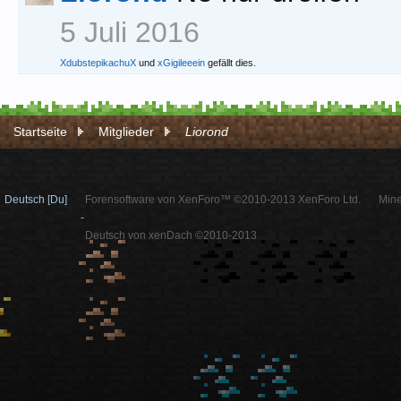
5 Juli 2016
XdubstepikachuX
und
xGigileeein
gefällt dies.
Startseite
Mitglieder
Liorond
Deutsch [Du]
Forensoftware von XenForo™ ©2010-2013 XenForo Ltd.
Mine
-
Deutsch von xenDach ©2010-2013