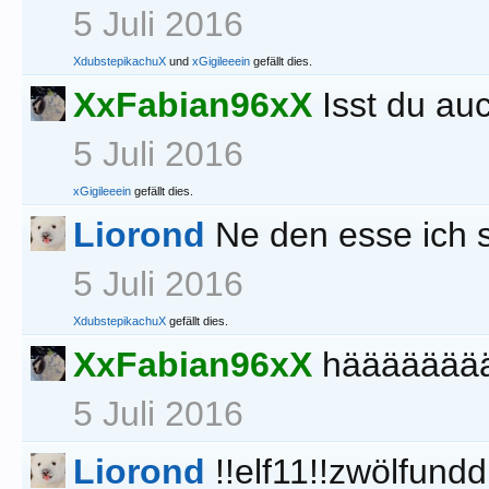
5 Juli 2016
XdubstepikachuX
und
xGigileeein
gefällt dies.
XxFabian96xX
Isst du a
5 Juli 2016
xGigileeein
gefällt dies.
Liorond
Ne den esse ich 
5 Juli 2016
XdubstepikachuX
gefällt dies.
XxFabian96xX
häääääääää
5 Juli 2016
Liorond
!!elf11!!zwölfunddr