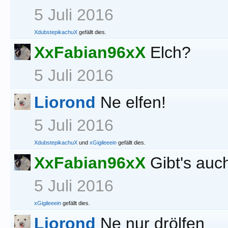
5 Juli 2016
XdubstepikachuX
gefällt dies.
XxFabian96xX
Elch?
5 Juli 2016
Liorond
Ne elfen!
5 Juli 2016
XdubstepikachuX
und
xGigileeein
gefällt dies.
XxFabian96xX
Gibt's auc
5 Juli 2016
xGigileeein
gefällt dies.
Liorond
Ne nur drölfen