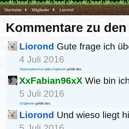
Startseite
Mitglieder
Liorond
Kommentare zu den P
Liorond
Gute frage ich ü
4 Juli 2016
XdubstepikachuX
und
xGigileeein
gefällt dies.
XxFabian96xX
Wie bin i
5 Juli 2016
xGigileeein
gefällt dies.
Liorond
Und wieso liegt h
5 Juli 2016