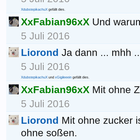
XdubstepikachuX
gefällt dies.
XxFabian96xX
Und warum
5 Juli 2016
Liorond
Ja dann ... mhh .
5 Juli 2016
XdubstepikachuX
und
xGigileeein
gefällt dies.
XxFabian96xX
Mit ohne 
5 Juli 2016
Liorond
Mit ohne zucker i
ohne soßen.