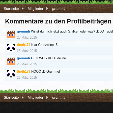
Startseite
Mitglieder
gremmli
Kommentare zu den Profilbeiträgen
gremmli
Willst du mich jetzt auch Stalken oder was? :DDD Tudel
25 März 2015
thoth179
Klar Grunzeline :3
25 März 2015
gremmli
GEH WEG XD Tudeline
25 März 2015
thoth179
NÖÖÖ :D Grummel
25 März 2015
Startseite
Mitglieder
gremmli