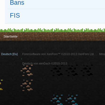
Bans
FIS
Startseite
Deutsch [Du]
Forensoftware von XenForo™ ©2010-2013 XenForo Ltd.
Mine
-
Deutsch von xenDach ©2010-2013