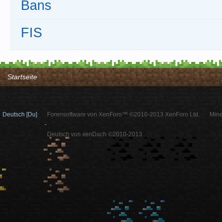
Bans
FIS
Startseite
Deutsch [Du]
Forensoftware von XenForo™ ©2010-2013 XenForo Ltd.
Mine
-
Deutsch von xenDach ©2010-2013