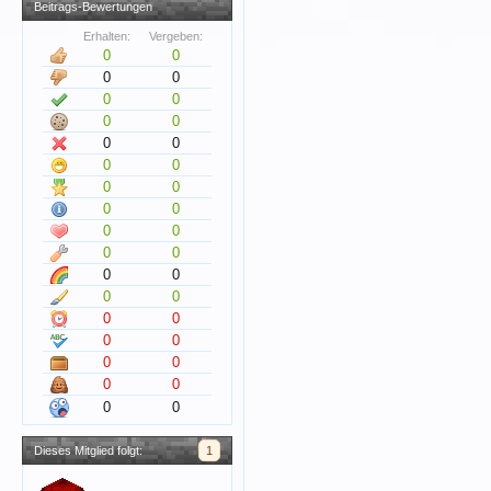
Beitrags-Bewertungen
Erhalten:
Vergeben:
0
0
0
0
0
0
0
0
0
0
0
0
0
0
0
0
0
0
0
0
0
0
0
0
0
0
0
0
0
0
0
0
0
0
Dieses Mitglied folgt:
1