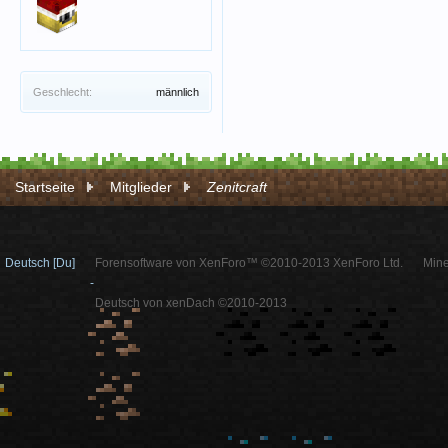
Geschlecht:
männlich
Startseite
Mitglieder
Zenitcraft
Deutsch [Du]
Forensoftware von XenForo™ ©2010-2013 XenForo Ltd.
Mine
-
Deutsch von xenDach ©2010-2013