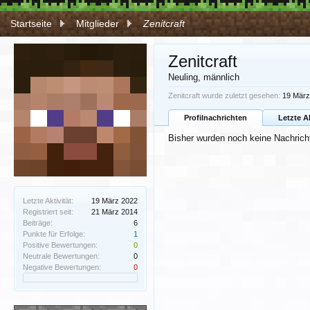
Startseite
Mitglieder
Zenitcraft
Zenitcraft
Neuling
, männlich
Zenitcraft wurde zuletzt gesehen:
19 März
Profilnachrichten
Letzte A
Bisher wurden noch keine Nachrichte
Letzte Aktivität:
19 März 2022
Registriert seit:
21 März 2014
Beiträge:
6
Punkte für Erfolge:
1
Positive Bewertungen:
0
Neutrale Bewertungen:
0
Negative Bewertungen:
0