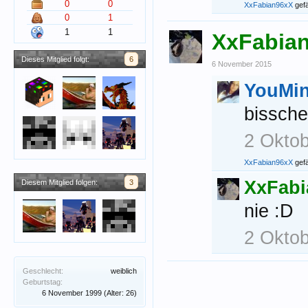
0
0
XxFabian96xX
gefäl
0
1
1
1
XxFabia
Dieses Mitglied folgt:
6
6 November 2015
YouMin
bissche
2 Okto
XxFabian96xX
gefäl
XxFabi
Diesem Mitglied folgen:
3
nie :D
2 Okto
Geschlecht:
weiblich
Geburtstag:
6 November 1999
(Alter: 26)