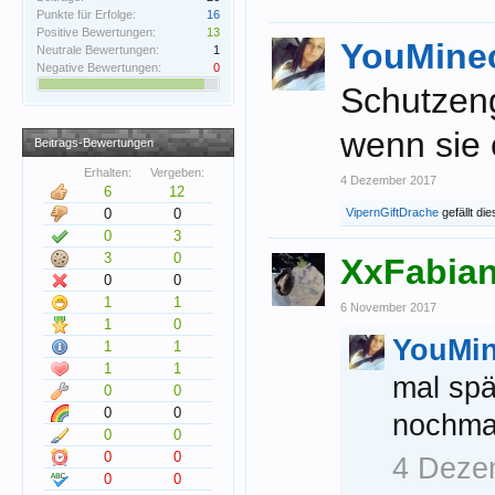
Punkte für Erfolge:
16
Positive Bewertungen:
13
YouMinec
Neutrale Bewertungen:
1
Negative Bewertungen:
0
Schutzeng
wenn sie 
Beitrags-Bewertungen
Erhalten:
Vergeben:
4 Dezember 2017
6
12
0
0
VipernGiftDrache
gefällt die
0
3
3
0
XxFabia
0
0
1
1
6 November 2017
1
0
YouMin
1
1
1
1
mal spä
0
0
0
0
nochma
0
0
0
0
4 Deze
0
0