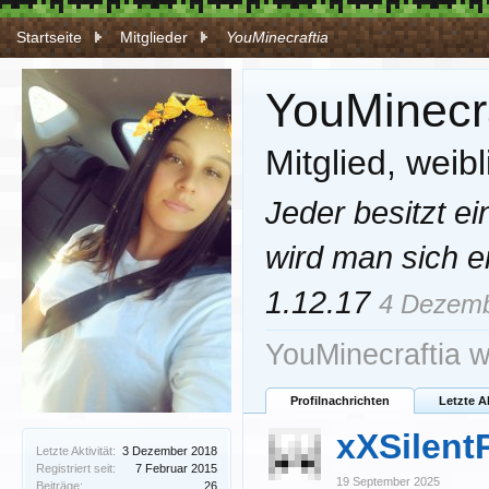
Startseite
Mitglieder
YouMinecraftia
YouMinecra
Mitglied
, weibl
Jeder besitzt e
wird man sich e
1.12.17
4 Dezemb
YouMinecraftia w
Profilnachrichten
Letzte A
xXSilent
Letzte Aktivität:
3 Dezember 2018
Registriert seit:
7 Februar 2015
19 September 2025
Beiträge:
26