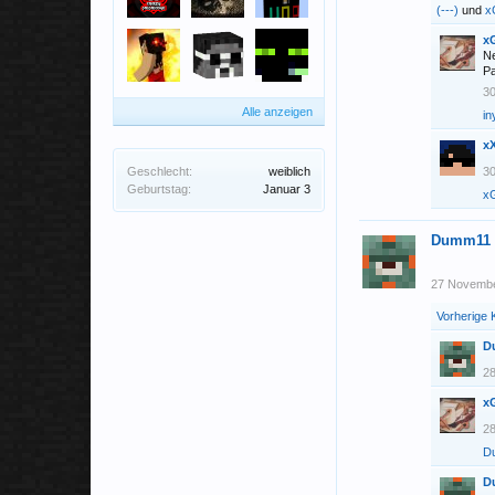
(---)
und
x
xG
Ne
Pa
3
Alle anzeigen
in
x
Geschlecht:
weiblich
3
Geburtstag:
Januar 3
xG
Dumm11
27 Novemb
Vorherige
D
2
xG
2
D
D