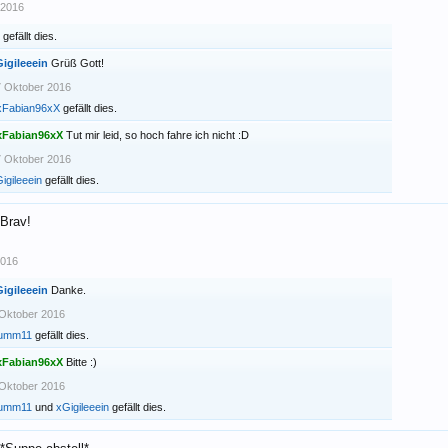
 2016
gefällt dies.
igileeein
Grüß Gott!
 Oktober 2016
xFabian96xX
gefällt dies.
xFabian96xX
Tut mir leid, so hoch fahre ich nicht :D
 Oktober 2016
igileeein
gefällt dies.
Brav!
2016
igileeein
Danke.
Oktober 2016
umm11
gefällt dies.
xFabian96xX
Bitte :)
Oktober 2016
umm11
und
xGigileeein
gefällt dies.