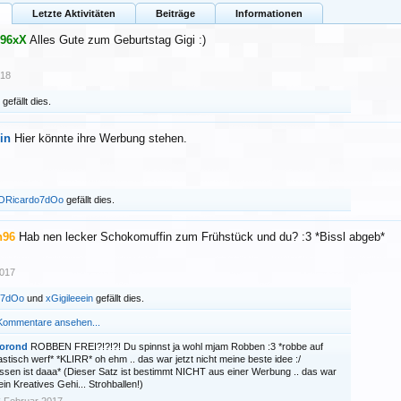
Letzte Aktivitäten
Beiträge
Informationen
n96xX
Alles Gute zum Geburtstag Gigi :)
018
gefällt dies.
in
Hier könnte ihre Werbung stehen.
ORicardo7dOo
gefällt dies.
h96
Hab nen lecker Schokomuffin zum Frühstück und du? :3 *Bissl abgeb*
2017
o7dOo
und
xGigileeein
gefällt dies.
 Kommentare ansehen...
iorond
ROBBEN FREI?!?!?! Du spinnst ja wohl mjam Robben :3 *robbe auf
astisch werf* *KLIRR* oh ehm .. das war jetzt nicht meine beste idee :/
ssen ist daaa* (Dieser Satz ist bestimmt NICHT aus einer Werbung .. das war
in Kreatives Gehi... Strohballen!)