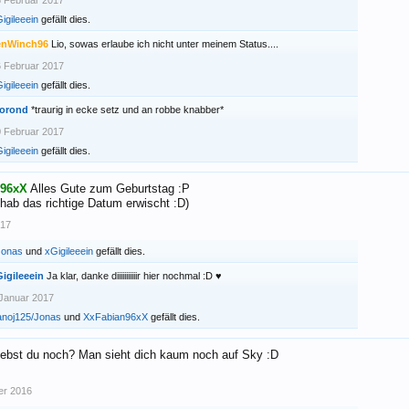
 Februar 2017
igileeein
gefällt dies.
enWinch96
Lio, sowas erlaube ich nicht unter meinem Status....
 Februar 2017
igileeein
gefällt dies.
iorond
*traurig in ecke setz und an robbe knabber*
 Februar 2017
igileeein
gefällt dies.
n96xX
Alles Gute zum Geburtstag :P
 hab das richtige Datum erwischt :D)
017
Jonas
und
xGigileeein
gefällt dies.
igileeein
Ja klar, danke diiiiiiiiiiir hier nochmal :D ♥
Januar 2017
anoj125/Jonas
und
XxFabian96xX
gefällt dies.
ebst du noch? Man sieht dich kaum noch auf Sky :D
er 2016