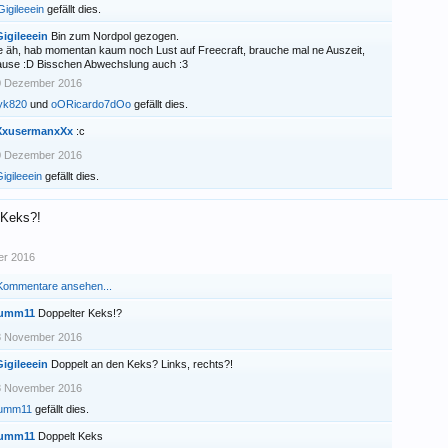
Gigileeein
gefällt dies.
igileeein
Bin zum Nordpol gezogen.
 äh, hab momentan kaum noch Lust auf Freecraft, brauche mal ne Auszeit,
use :D Bisschen Abwechslung auch :3
0 Dezember 2016
yk820
und
oORicardo7dOo
gefällt dies.
XxusermanxXx
:c
0 Dezember 2016
igileeein
gefällt dies.
Keks?!
er 2016
 Kommentare ansehen...
umm11
Doppelter Keks!?
8 November 2016
igileeein
Doppelt an den Keks? Links, rechts?!
8 November 2016
umm11
gefällt dies.
umm11
Doppelt Keks