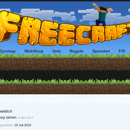
Dynmap
WebShop
Vote
Regeln
Spenden
FIS
weiblich
ung stehen.
6 Mai 2017
t gesehen:
19 Juli 2019