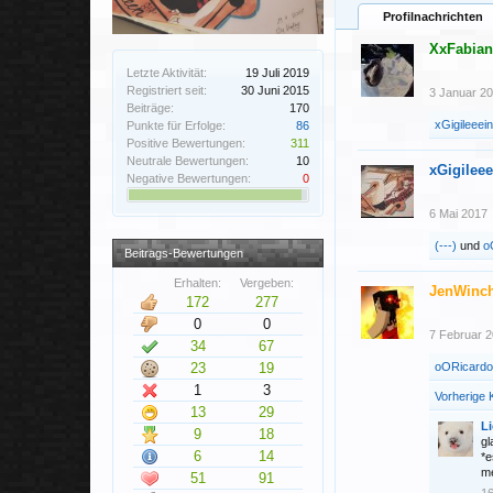
Profilnachrichten
XxFabia
Letzte Aktivität:
19 Juli 2019
Registriert seit:
30 Juni 2015
3 Januar 2
Beiträge:
170
xGigileeein
Punkte für Erfolge:
86
Positive Bewertungen:
311
Neutrale Bewertungen:
10
xGigileee
Negative Bewertungen:
0
6 Mai 2017
(---)
und
o
Beitrags-Bewertungen
Erhalten:
Vergeben:
JenWinc
172
277
0
0
7 Februar 
34
67
23
19
oORicard
1
3
Vorherige
13
29
L
9
18
gl
6
14
*e
me
51
91