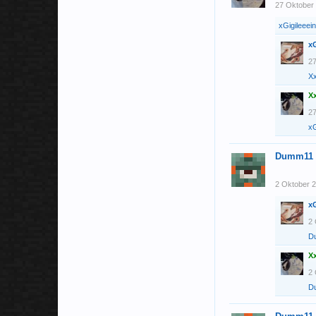
27 Oktober
xGigileeein
xG
27
X
X
27
xG
Dumm11
2 Oktober 
xG
2 
D
X
2 
D