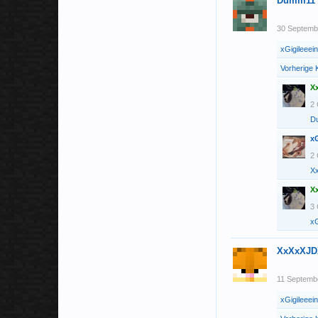
Dumm11
30 Septemb
xGigileeein
Vorherige
X
2 
D
xG
2 
X
X
3 
xG
XxXxXJD
11 Septemb
xGigileeein