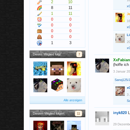
16
2
10
xG
8
11
1
11
J
0
0
16
0
0
xG
0
0
L
0
0
20
1
3
xG
Dieses Mitglied folgt:
7
XxFabia
(hoffe ich
3 Januar 2
Sanoj125/
xG
3 
Alle anzeigen
S
inyk820
L
Diesem Mitglied folgen:
11
29 Dezemb