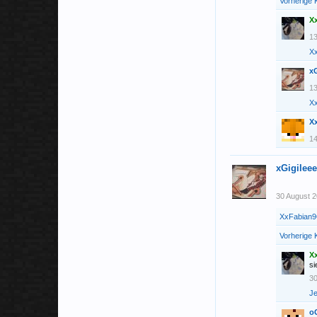
Vorherige
X
1
X
xG
1
X
X
1
xGigileee
30 August 
XxFabian
Vorherige
X
si
30
J
o