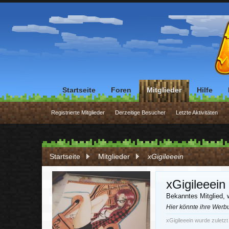
Startseite
Foren
Mitglieder
Hilfe
Registrierte Mitglieder
Derzeitige Besucher
Letzte Aktivitäten
Startseite
Mitglieder
xGigileeein
xGigileeein
Bekanntes Mitglied
, 
Hier könnte ihre Werb
xGigileeein wurde zuletz