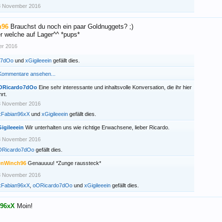
8 November 2016
h96
Brauchst du noch ein paar Goldnuggets? ;)
 welche auf Lager^^ *pups*
er 2016
o7dOo
und
xGigileeein
gefällt dies.
 Kommentare ansehen...
ORicardo7dOo
Eine sehr interessante und inhaltsvolle Konversation, die ihr hier
hrt.
3 November 2016
xFabian96xX
und
xGigileeein
gefällt dies.
igileeein
Wir unterhalten uns wie richtige Erwachsene, lieber Ricardo.
3 November 2016
ORicardo7dOo
gefällt dies.
enWinch96
Genauuuu! *Zunge raussteck*
3 November 2016
xFabian96xX
,
oORicardo7dOo
und
xGigileeein
gefällt dies.
n96xX
Moin!