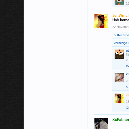
2
JenWinc
Hab immer
22 Novemb
oORicard
Vorherige
o
fü
2
X
xG
2
o
J
2
X
XxFabia