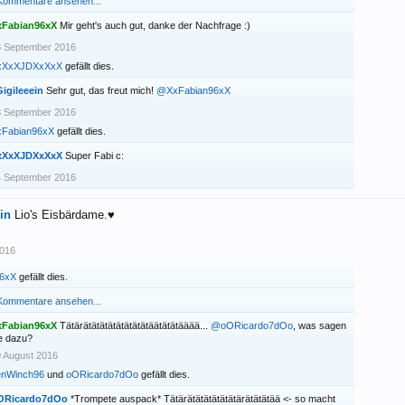
 Kommentare ansehen...
xFabian96xX
Mir geht's auch gut, danke der Nachfrage :)
3 September 2016
xXxXJDXxXxX
gefällt dies.
igileeein
Sehr gut, das freut mich!
@XxFabian96xX
3 September 2016
xFabian96xX
gefällt dies.
xXxXJDXxXxX
Super Fabi c:
4 September 2016
in
Lio's Eisbärdame.♥
2016
96xX
gefällt dies.
 Kommentare ansehen...
xFabian96xX
Tätärätätätätätätätätäätätätääää...
@oORicardo7dOo
, was sagen
e dazu?
 August 2016
enWinch96
und
oORicardo7dOo
gefällt dies.
ORicardo7dOo
*Trompete auspack* Tätärätätätätätätärätätätää <- so macht