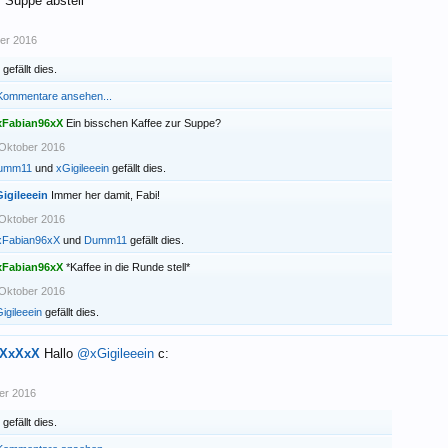
*Suppe abstell*
er 2016
gefällt dies.
 Kommentare ansehen...
xFabian96xX
Ein bisschen Kaffee zur Suppe?
Oktober 2016
umm11
und
xGigileeein
gefällt dies.
igileeein
Immer her damit, Fabi!
Oktober 2016
xFabian96xX
und
Dumm11
gefällt dies.
xFabian96xX
*Kaffee in die Runde stell*
Oktober 2016
igileeein
gefällt dies.
XxXxX
Hallo
@xGigileeein
c:
er 2016
gefällt dies.