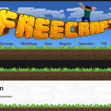
Dynmap
WebShop
Vote
Regeln
Spenden
FIS
en
ernommen.