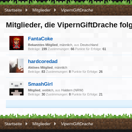
Startseite
Mitglieder
VipernGiftDrache
Mitglieder, die VipernGiftDrache fol
FantaCoke
Bekanntes Mitglied
, männlich,
aus
Deutschland
Beiträge:
199
Zustimmungen:
66
Punkte für Erfolge:
61
hardcoredad
Aktives Mitglied
, männlich
Beiträge:
83
Zustimmungen:
8
Punkte für Erfolge:
26
SmashGirl
Mitglied
, weiblich,
aus
Haldern (NRW)
Beiträge:
30
Zustimmungen:
8
Punkte für Erfolge:
21
Startseite
Mitglieder
VipernGiftDrache