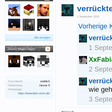
verrückt
1 September 2016
Vorherige 
verrüc
Alle anzeigen
1 Sept
Diesem Mitglied folgen:
3
XxFabi
2 Sept
verrüc
Geschlecht:
weiblich
Geburtstag:
Januar 9
wie geh
Homepage:
https://www.bbm-store.de/
3 Sept