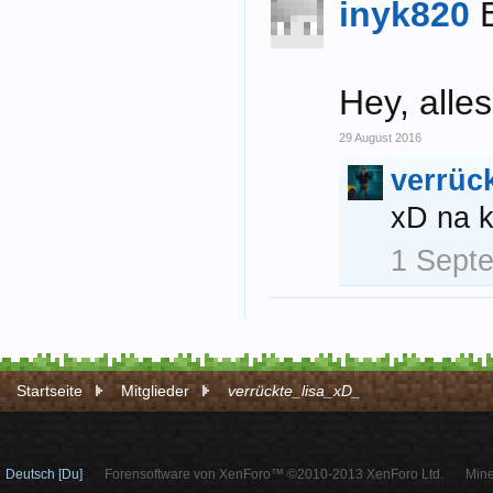
inyk820
Hey, alles
29 August 2016
verrüc
xD na k
1 Sept
Startseite
Mitglieder
verrückte_lisa_xD_
Deutsch [Du]
Forensoftware von XenForo™ ©2010-2013 XenForo Ltd.
Mine