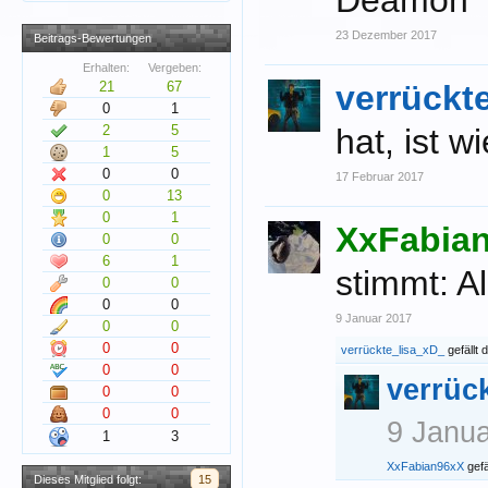
Deamon"
23 Dezember 2017
Beitrags-Bewertungen
Erhalten:
Vergeben:
21
67
verrückt
0
1
2
5
hat, ist w
1
5
0
0
17 Februar 2017
0
13
0
1
XxFabia
0
0
6
1
stimmt: A
0
0
0
0
9 Januar 2017
0
0
0
0
verrückte_lisa_xD_
gefällt d
0
0
verrüc
0
0
0
0
9 Janu
1
3
XxFabian96xX
gefäl
Dieses Mitglied folgt:
15