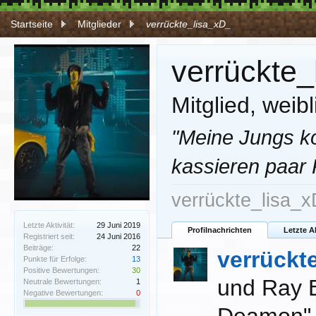
Startseite
Mitglieder
verrückte_lisa_xD_
verrückte_
Mitglied
, weibl
"Meine Jungs k
kassieren paar
verrückte_lisa_x
Letzte Aktivität:
29 Juni 2019
Profilnachrichten
Letzte A
Registriert seit:
24 Juni 2016
Beiträge:
22
verrückt
Punkte für Erfolge:
13
Positive Bewertungen:
30
und Ray B
Neutrale Bewertungen:
1
Negative Bewertungen:
0