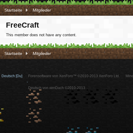
Startseite
Mitglieder
FreeCraft
This member does not have any content.
Startseite
Mitglieder
Deutsch [Du]
Forensoftware von XenForo™ ©2010-2013 XenForo Ltd.
Mine
-
Deutsch von xenDach ©2010-2013