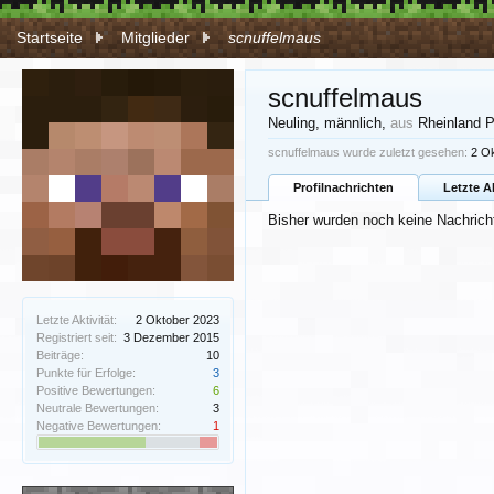
Startseite
Mitglieder
scnuffelmaus
scnuffelmaus
Neuling
, männlich,
aus
Rheinland P
scnuffelmaus wurde zuletzt gesehen:
2 O
Profilnachrichten
Letzte A
Bisher wurden noch keine Nachricht
Letzte Aktivität:
2 Oktober 2023
Registriert seit:
3 Dezember 2015
Beiträge:
10
Punkte für Erfolge:
3
Positive Bewertungen:
6
Neutrale Bewertungen:
3
Negative Bewertungen:
1