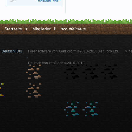
Ort:
Rheinland Pfalz
Startseite
Mitglieder
scnuffelmaus
Deutsch [Du]
Forensoftware von XenForo™ ©2010-2013 XenForo Ltd.
Mine
-
Deutsch von xenDach ©2010-2013