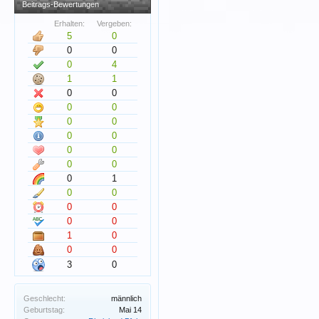
Beitrags-Bewertungen
Erhalten:
Vergeben:
5
0
0
0
0
4
1
1
0
0
0
0
0
0
0
0
0
0
0
0
0
1
0
0
0
0
0
0
1
0
0
0
3
0
Geschlecht:
männlich
Geburtstag:
Mai 14