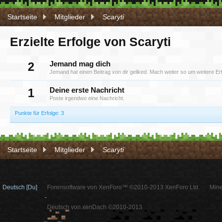
Startseite
Mitglieder
Scaryti
Erzielte Erfolge von Scaryti
2
Jemand mag dich
Jemand hat einen Beitrag von dir geliked. Mach weiter so um weitere Erf
1
Deine erste Nachricht
Poste irgendwo eine Nachricht.
Punkte für Erfolge: 3
Startseite
Mitglieder
Scaryti
Deutsch [Du]
Forensoftware von XenForo™ ©2010-2013 XenForo Ltd.
Mine
-
Deutsch von xenDach ©2010-2013