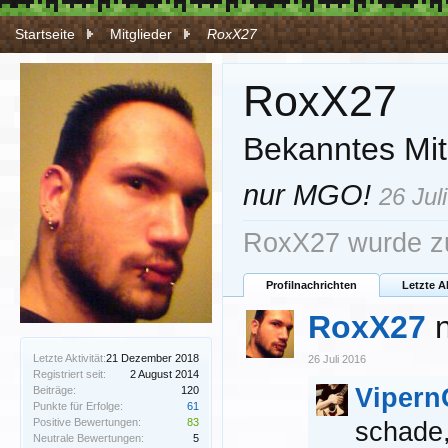
Startseite
Mitglieder
RoxX27
RoxX27
Bekanntes Mit
nur MGO!
26 Jul
RoxX27 wurde zu
Profilnachrichten
Letzte A
RoxX27
Letzte Aktivität:
21 Dezember 2018
26 Juli 2016
Registriert seit:
2 August 2014
Vipern
Beiträge:
120
Punkte für Erfolge:
61
Positive Bewertungen:
83
schade,
Neutrale Bewertungen:
5