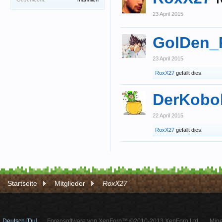
23 April 2015
GolDen_
23 April 2015
RoxX27
gefällt dies.
DerKobo
22 April 2015
RoxX27
gefällt dies.
Startseite
Mitglieder
RoxX27
Deutsch [Du]
Forensoftware von XenForo™ ©2010-2013 XenForo Ltd.
Mine