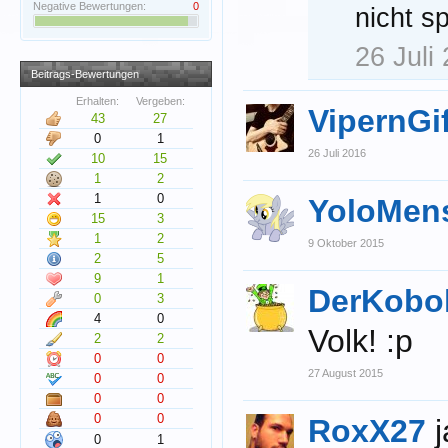
Negative Bewertungen:
0
nicht sp
26 Juli
Beitrags-Bewertungen
Erhalten:
Vergeben:
VipernGi
43
27
0
1
26 Juli 2016
10
15
1
2
1
0
YoloMens
15
3
1
2
9 Oktober 2015
2
5
9
1
DerKobo
0
3
4
0
Volk! :p
2
2
0
0
27 August 2015
0
0
0
0
0
0
RoxX27
0
1