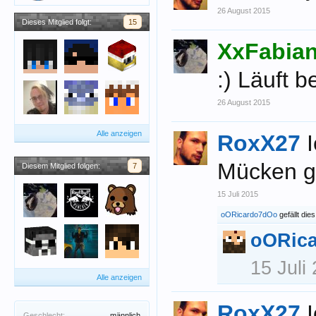
26 August 2015
Dieses Mitglied folgt:
15
XxFabia
:) Läuft be
26 August 2015
Alle anzeigen
RoxX27
Mücken ge
Diesem Mitglied folgen:
7
15 Juli 2015
oORicardo7dOo
gefällt dies
oORic
15 Juli
Alle anzeigen
RoxX27
Geschlecht:
männlich