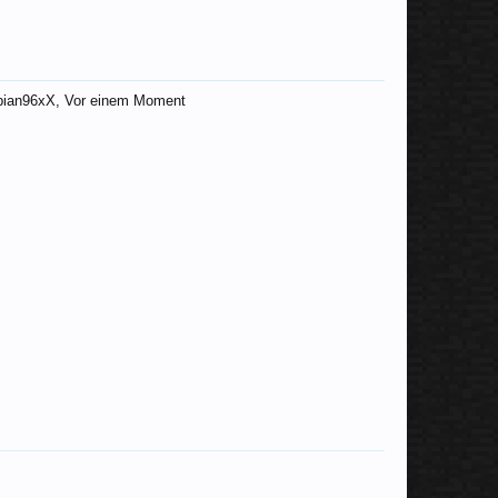
B3drockHD
IceCubiee
nflug
Fabian96xX, Vor einem Moment