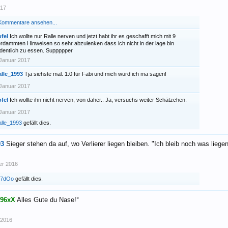
017
 Kommentare ansehen...
fel
Ich wollte nur Ralle nerven und jetzt habt ihr es geschafft mich mit 9
rdammten Hinweisen so sehr abzulenken dass ich nicht in der lage bin
dentlich zu essen. Suppppper
Januar 2017
alle_1993
Tja siehste mal. 1:0 für Fabi und mich würd ich ma sagen!
Januar 2017
fel
Ich wollte ihn nicht nerven, von daher.. Ja, versuchs weiter Schätzchen.
Januar 2017
lle_1993
gefällt dies.
93
Sieger stehen da auf, wo Verlierer liegen bleiben. "Ich bleib noch was liege
er 2016
o7dOo
gefällt dies.
n96xX
Alles Gute du Nase!°
 2016