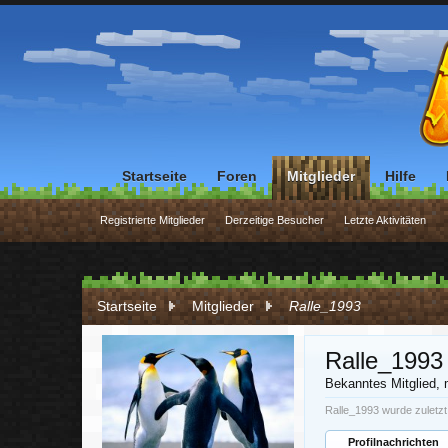
Startseite
Foren
Mitglieder
Hilfe
Registrierte Mitglieder
Derzeitige Besucher
Letzte Aktivitäten
Startseite
Mitglieder
Ralle_1993
Ralle_1993
Bekanntes Mitglied
, 
Ralle_1993 wurde zuletz
Profilnachrichten