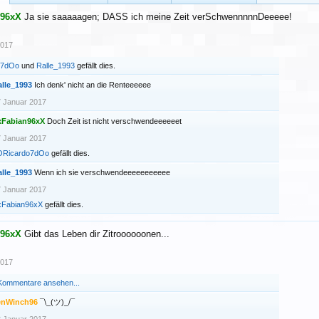
n96xX
Ja sie saaaaagen; DASS ich meine Zeit verSchwennnnnDeeeee!
2017
o7dOo
und
Ralle_1993
gefällt dies.
alle_1993
Ich denk' nicht an die Renteeeeee
 Januar 2017
xFabian96xX
Doch Zeit ist nicht verschwendeeeeeet
 Januar 2017
ORicardo7dOo
gefällt dies.
alle_1993
Wenn ich sie verschwendeeeeeeeeeee
 Januar 2017
xFabian96xX
gefällt dies.
n96xX
Gibt das Leben dir Zitroooooonen...
2017
 Kommentare ansehen...
enWinch96
¯\_(ツ)_/¯