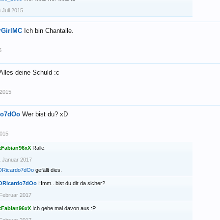
 Juli 2015
rGirlMC
Ich bin Chantalle.
5
Alles deine Schuld :c
 2015
do7dOo
Wer bist du? xD
2015
xFabian96xX
Ralle.
 Januar 2017
ORicardo7dOo
gefällt dies.
ORicardo7dOo
Hmm.. bist du dir da sicher?
Februar 2017
xFabian96xX
Ich gehe mal davon aus :P