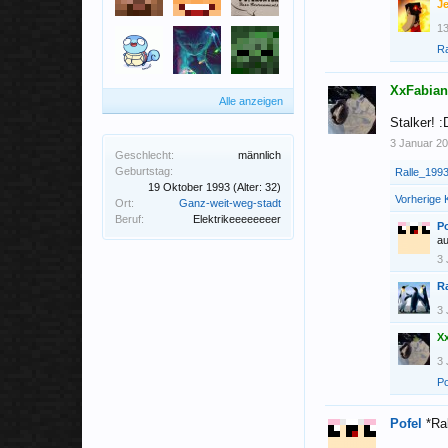
J
13
Ra
XxFabia
Alle anzeigen
Stalker! :
3 Januar 2
Geschlecht:
männlich
Geburtstag:
Ralle_199
19 Oktober 1993
(Alter: 32)
Vorherige
Ort:
Ganz-weit-weg-stadt
Beruf:
Elektrikeeeeeeeer
Po
au
3 
R
3 
X
3 
Po
Pofel
*Ra