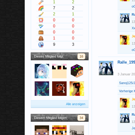
13
1
2
o
7
2
2
1
R
0
0
13
0
0
X
0
0
J
1
0
13
9
3
o
Dieses Mitglied folgt:
16
Ralle_19
3 Januar 2
Sanoj125/
Vorherige
J
Alle anzeigen
13
R
Diesem Mitglied folgen:
34
13
J