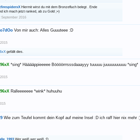
firespiderxX
Hiermit wirst du mit dem Bronzefluch belegt . Ende
d ich mach jetzt ranked, ab zu Gold ;=)
2 September 2016
do7dOo
Von mir auch: Alles Guuuteee :D
 2015
96xX
gefällt dies.
n96xX
*sing* Hääääppieeeee Böööörrrsssdaaayyy tuuuuu juuuuuuuuuu *sing*
 2015
n96xX
Ralleeeeeee *wink* huhuuhu
2015
9
Wie zum Teufel kommt dein Kopf auf meine Insel :D ich raff hier nix mehr :
alle_1993
Wer weiß wer weiß :D