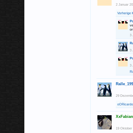
2 Januar 2
Vorherige
Po
ve
or
3 
R
3 
Po
3 
Ra
Ralle_19
29 Dezemb
oORicard
XxFabia
19 Oktober