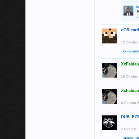
Xx
Un
2
oORicar
19 Oktober
XxFabian
XxFabia
19 Oktober
XxFabia
6 Oktober 
DUBLEZ2
2 April 2015
R