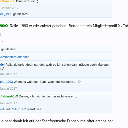
enWinch96
Dann ist's fein :)
 Januar 2017
lle_1993
gefällt dies.
n96xX
Ralle_1993 wurde zuletzt gesehen: Betrachtet ein Mitgliederprofil Xx
D
017
3
gefällt dies.
 Kommentare ansehen...
fel
Ralle, du sollst doch nur dein wahres ich sehen dann trägste auch Makeup
f :/
Januar 2017
alle_1993
Wenn du wüsstest Fabi, wenn du wüsstest.... :D
Januar 2017
xFabian96xX
Danke, ich möchte das gar nicht wissen...
Januar 2017
fel
und
Ralle_1993
gefällt dies.
lle nerv damit ich auf der Startforenseite Dingsbums öfter erscheine*