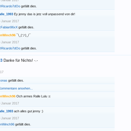
 Januar 2017
ORicardo7dOo
gefällt dies.
alle_1993
Ey jenny das is jetz voll unpassend von dir!
 Januar 2017
xFabian96xX
gefällt dies.
enWinch96
¯\_(ツ)_/¯
 Januar 2017
ORicardo7dOo
gefällt dies.
93
Danke für Nichts! -.-
017
Jonas
gefällt dies.
 Kommentare ansehen...
enWinch96
Och armes Ralle Lulu :c
 Januar 2017
alle_1993
ach alles gut jenny :)
 Januar 2017
enWinch96
gefällt dies.