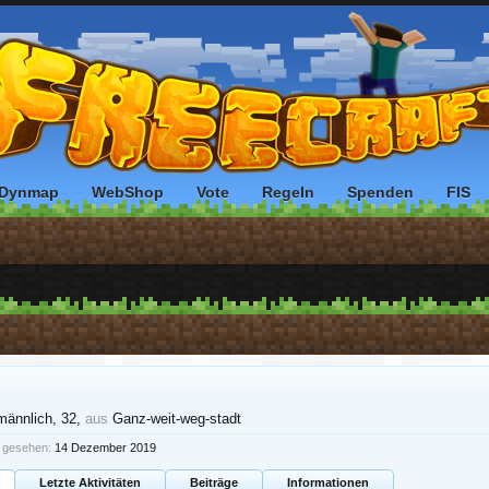
Dynmap
WebShop
Vote
Regeln
Spenden
FIS
männlich, 32,
aus
Ganz-weit-weg-stadt
t gesehen:
14 Dezember 2019
Letzte Aktivitäten
Beiträge
Informationen