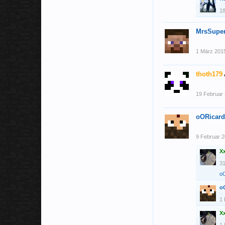
18
MrsSupe
1 März 201
thoth179
19 Februar
oORicar
9 Februar 
X
31
o
o
1 
X