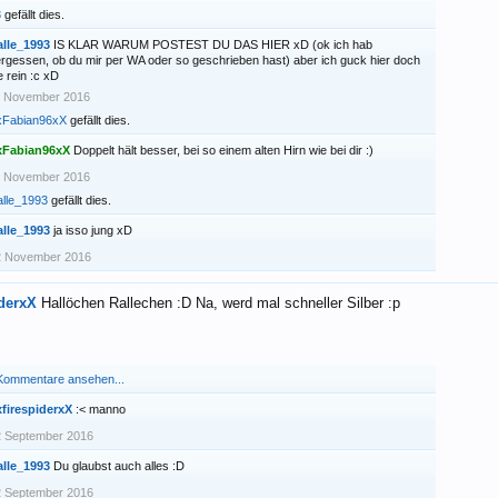
3
gefällt dies.
alle_1993
IS KLAR WARUM POSTEST DU DAS HIER xD (ok ich hab
rgessen, ob du mir per WA oder so geschrieben hast) aber ich guck hier doch
e rein :c xD
1 November 2016
xFabian96xX
gefällt dies.
xFabian96xX
Doppelt hält besser, bei so einem alten Hirn wie bei dir :)
1 November 2016
lle_1993
gefällt dies.
alle_1993
ja isso jung xD
2 November 2016
iderxX
Hallöchen Rallechen :D Na, werd mal schneller Silber :p
 Kommentare ansehen...
firespiderxX
:< manno
2 September 2016
alle_1993
Du glaubst auch alles :D
2 September 2016