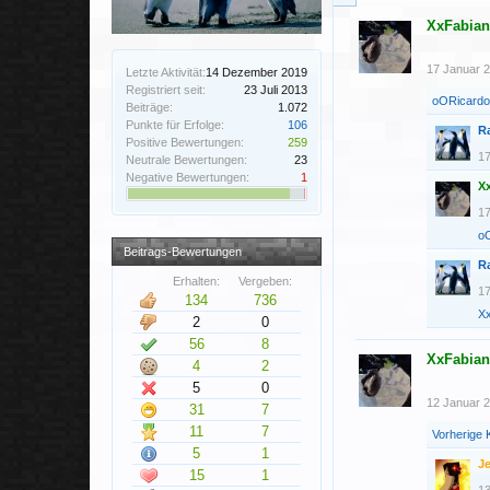
XxFabia
17 Januar 
Letzte Aktivität:
14 Dezember 2019
Registriert seit:
23 Juli 2013
oORicard
Beiträge:
1.072
Punkte für Erfolge:
106
R
Positive Bewertungen:
259
17
Neutrale Bewertungen:
23
Negative Bewertungen:
1
X
17
o
Beitrags-Bewertungen
R
Erhalten:
Vergeben:
17
134
736
X
2
0
56
8
XxFabia
4
2
5
0
12 Januar 
31
7
11
7
Vorherige
5
1
J
15
1