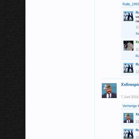
Ralle_199
R
ve
ni
1
X
X
1
Ra
R
1
Xxfiresp
7 Juni 2016
Vorherige
Xx
2
R
2