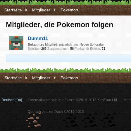
Startseite
Mitglieder
Pokemon
Mitglieder, die Pokemon folgen
Dumm11
Bekanntes Mitglied
, männlich,
aus
Neben Softcrafter
Beiträge:
263
Zustimmungen:
56
Punkte für Erfolge:
71
Startseite
Mitglieder
Pokemon
Deutsch [Du]
Forensoftware von XenForo™ ©2010-2013 XenForo Ltd.
Mine
-
Deutsch von xenDach ©2010-2013