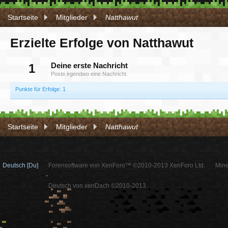
Startseite
Mitglieder
Natthawut
Erzielte Erfolge von Natthawut
1
Deine erste Nachricht
Poste irgendwo eine Nachricht.
Punkte für Erfolge: 1
Startseite
Mitglieder
Natthawut
Deutsch [Du]
Forensoftware von XenForo™ ©2010-2013 XenForo Ltd.
Mine
-
Deutsch von xenDach ©2010-2013