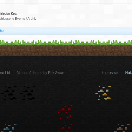
 frieden Kea
hlossene Events / Archiv
chen
ro Ltd.
Minecraft theme by Erik Swan.
Impressum
Nut