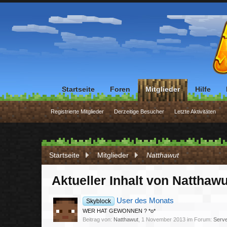
Startseite
Foren
Mitglieder
Hilfe
Registrierte Mitglieder
Derzeitige Besucher
Letzte Aktivitäten
Startseite
Mitglieder
Natthawut
Aktueller Inhalt von Natthawu
User des Monats
Skyblock
WER HAT GEWONNEN ? *o*
Beitrag von:
Natthawut
,
1 November 2013
im Forum:
Serv