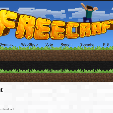
Dynmap
WebShop
Vote
Regeln
Spenden
FIS
t
er-Feedback