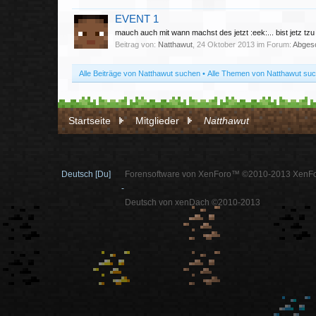
EVENT 1
mauch auch mit wann machst des jetzt :eek:... bist jetz tzu
Beitrag von:
Natthawut
,
24 Oktober 2013
im Forum:
Abgesc
Alle Beiträge von Natthawut suchen
Alle Themen von Natthawut su
Startseite
Mitglieder
Natthawut
Deutsch [Du]
Forensoftware von XenForo™ ©2010-2013 XenFo
-
Deutsch von xenDach ©2010-2013