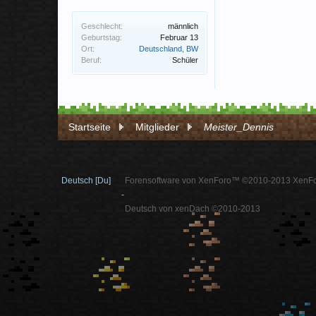
Geschlecht:
männlich
Geburtstag:
Februar 13
Ort:
Deutschland, BW
Beruf:
Schüler
Startseite
Mitglieder
Meister_Dennis
Deutsch [Du]
Forensoftware von XenForo™ ©2010-2013 XenFo
-
Deutsch von xenDach ©2010-2013