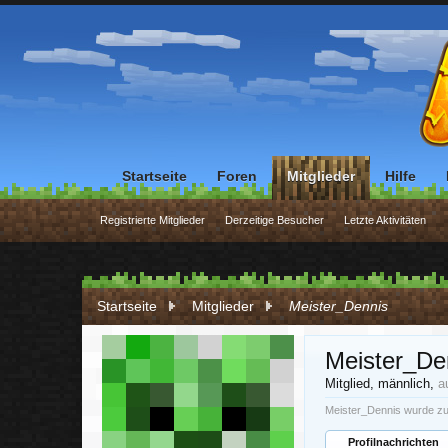
Startseite
Foren
Mitglieder
Hilfe
Registrierte Mitglieder
Derzeitige Besucher
Letzte Aktivitäten
Startseite
Mitglieder
Meister_Dennis
Meister_De
Mitglied
, männlich,
a
Meister_Dennis wurde zu
Profilnachrichten