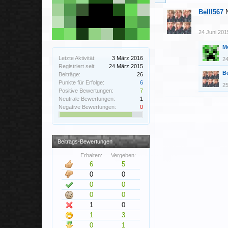
Belll567
24 Juni 201
M
Letzte Aktivität:
3 März 2016
24
Registriert seit:
24 März 2015
Be
Beiträge:
26
Punkte für Erfolge:
6
25
Positive Bewertungen:
7
Neutrale Bewertungen:
1
Negative Bewertungen:
0
Beitrags-Bewertungen
Erhalten:
Vergeben:
6
5
0
0
0
0
0
0
1
0
1
3
0
1