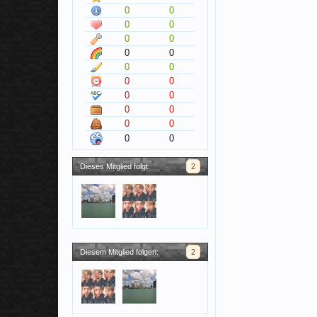
0
0
0
0
0
0
0
0
0
0
0
0
0
0
0
0
0
0
0
0
Dieses Mitglied folgt:
2
Diesem Mitglied folgen:
2