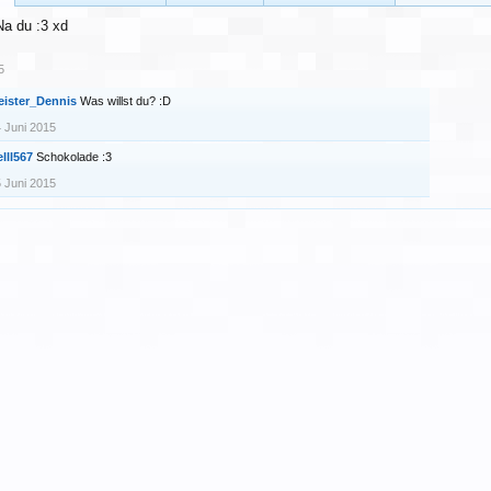
Na du :3 xd
5
eister_Dennis
Was willst du? :D
 Juni 2015
lll567
Schokolade :3
 Juni 2015