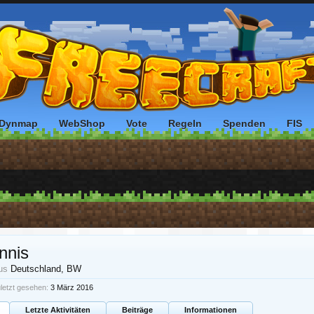
Dynmap
WebShop
Vote
Regeln
Spenden
FIS
nnis
us
Deutschland, BW
letzt gesehen:
3 März 2016
Letzte Aktivitäten
Beiträge
Informationen