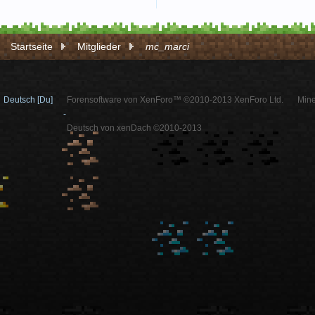
Startseite
Mitglieder
mc_marci
Deutsch [Du]
Forensoftware von XenForo™ ©2010-2013 XenForo Ltd.
Mine
-
Deutsch von xenDach ©2010-2013