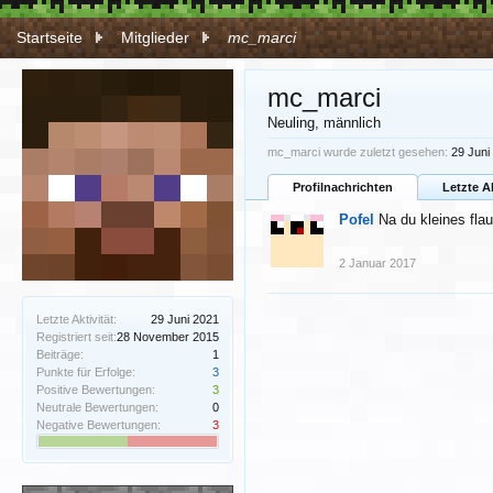
Startseite
Mitglieder
mc_marci
mc_marci
Neuling
, männlich
mc_marci wurde zuletzt gesehen:
29 Juni
Profilnachrichten
Letzte A
Pofel
Na du kleines fla
2 Januar 2017
Letzte Aktivität:
29 Juni 2021
Registriert seit:
28 November 2015
Beiträge:
1
Punkte für Erfolge:
3
Positive Bewertungen:
3
Neutrale Bewertungen:
0
Negative Bewertungen:
3