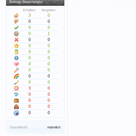
Beitrags-Bewertungen
Erhalten:
Vergeben:
3
0
0
0
0
0
0
1
0
0
0
0
0
0
0
0
0
0
0
0
0
0
0
0
3
0
0
0
0
0
0
0
0
0
Geschlecht:
männlich