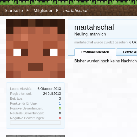
Startseite
Mitglieder
martahschaf
martahschaf
Neuling
, männlich
martahschaf wurde zuletzt gesehen:
6 Ok
Profilnachrichten
Letzte A
Bisher wurden noch keine Nachricht
Letzte Aktivität:
6 Oktober 2013
Registriert seit:
24 Juli 2013
Beiträge:
3
Punkte für Erfolge:
1
Positive Bewertungen:
0
Neutrale Bewertungen:
0
Negative Bewertungen:
0