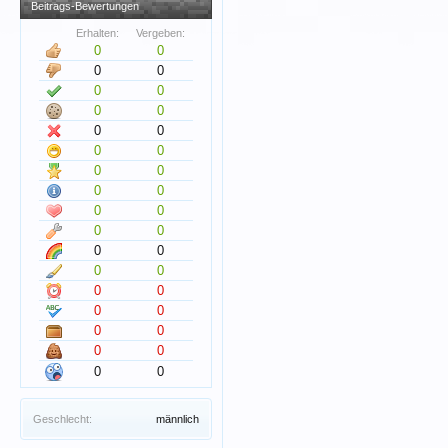
Beitrags-Bewertungen
Erhalten:
Vergeben:
0
0
0
0
0
0
0
0
0
0
0
0
0
0
0
0
0
0
0
0
0
0
0
0
0
0
0
0
0
0
0
0
0
0
Geschlecht:
männlich