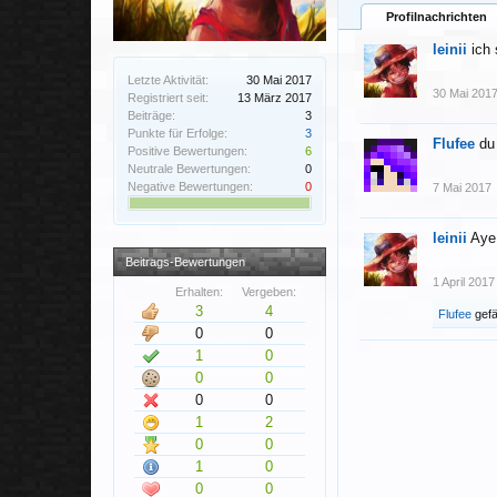
Profilnachrichten
leinii
ich 
Letzte Aktivität:
30 Mai 2017
30 Mai 201
Registriert seit:
13 März 2017
Beiträge:
3
Punkte für Erfolge:
3
Flufee
du
Positive Bewertungen:
6
Neutrale Bewertungen:
0
Negative Bewertungen:
0
7 Mai 2017
leinii
Aye 
Beitrags-Bewertungen
1 April 2017
Erhalten:
Vergeben:
3
4
Flufee
gefäl
0
0
1
0
0
0
0
0
1
2
0
0
1
0
0
0