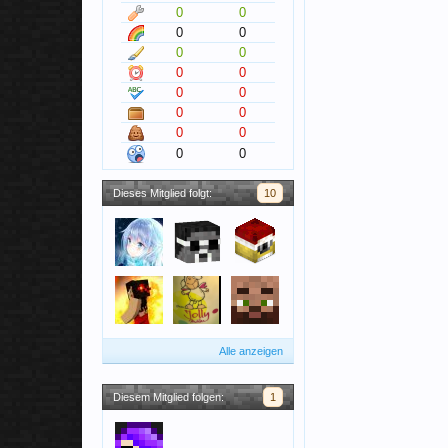
0
0
0
0
0
0
0
0
0
0
0
0
0
0
0
0
Dieses Mitglied folgt:
10
Alle anzeigen
Diesem Mitglied folgen:
1