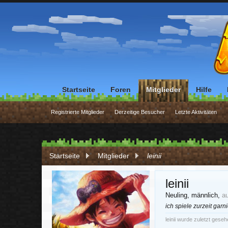
Startseite
Foren
Mitglieder
Hilfe
Registrierte Mitglieder
Derzeitige Besucher
Letzte Aktivitäten
Startseite
Mitglieder
leinii
leinii
Neuling
, männlich,
a
ich spiele zurzeit garn
leinii wurde zuletzt geseh