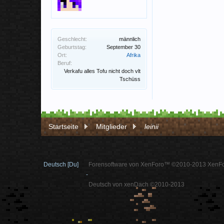
Geschlecht:
männlich
Geburtstag:
September 30
Ort:
Afrika
Beruf:
Verkafu alles Tofu nicht doch vlt
Tschüss
Startseite
Mitglieder
leinii
Deutsch [Du]
Forensoftware von XenForo™ ©2010-2013 XenFo
-
Deutsch von xenDach ©2010-2013