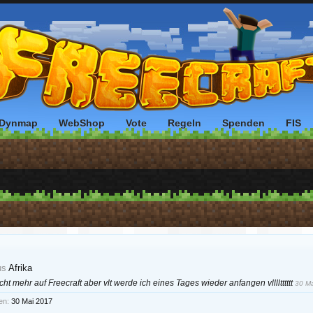
Dynmap
WebShop
Vote
Regeln
Spenden
FIS
us
Afrika
icht mehr auf Freecraft aber vlt werde ich eines Tages wieder anfangen vlllltttttt
30 M
en:
30 Mai 2017