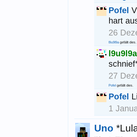
Pofel
V
hart au
26 Dez
l9u9l9a
gefällt dies.
l9u9l9a
schnief
27 Dez
Pofel
gefällt dies.
Pofel
L
1 Janu
Uno
*Lul