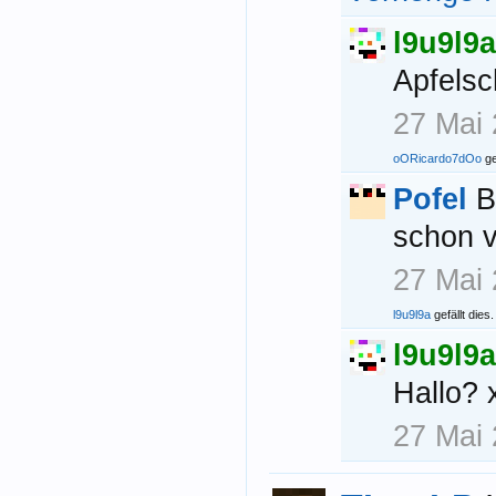
l9u9l9a
Apfelsc
27 Mai
oORicardo7dOo
ge
Pofel
B
schon v
27 Mai
l9u9l9a
gefällt dies.
l9u9l9a
Hallo? 
27 Mai