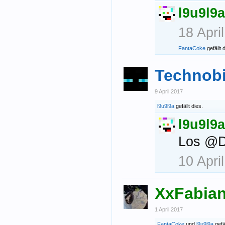
l9u9l9a
18 Apri
FantaCoke
gefällt 
Technobi
9 April 2017
l9u9l9a
gefällt dies.
l9u9l9a
Los @Dr
10 Apri
XxFabia
1 April 2017
FantaCoke
und
l9u9l9a
gefäl