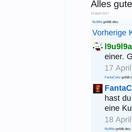
Alles gut
15 April 2017
l9u9l9a
gefällt dies.
Vorherige 
l9u9l9a
einer. G
17 Apri
FantaCoke
gefällt 
Fanta
hast d
eine Ku
18 Apri
l9u9l9a
gefällt dies.