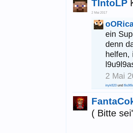
TIntoLP
2 Mai 2017
oORic
ein Sup
denn da
helfen,
l9u9l9as
2 Mai 
inyk820
und
l9u9l9
FantaCo
( Bitte sei