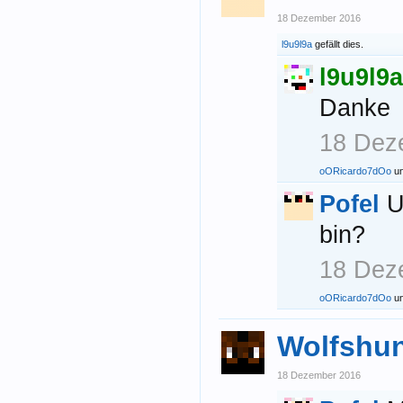
18 Dezember 2016
l9u9l9a
gefällt dies.
l9u9l9a
Danke
18 Dez
oORicardo7dOo
u
Pofel
U
bin?
18 Dez
oORicardo7dOo
u
Wolfshu
18 Dezember 2016