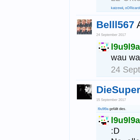
katzewii
,
oORicar
Belll567
24 September 2017
l9u9l9a
wau wa
24 Sep
DieSupe
15 September 2017
l9u9l9a
gefällt dies.
l9u9l9a
:D