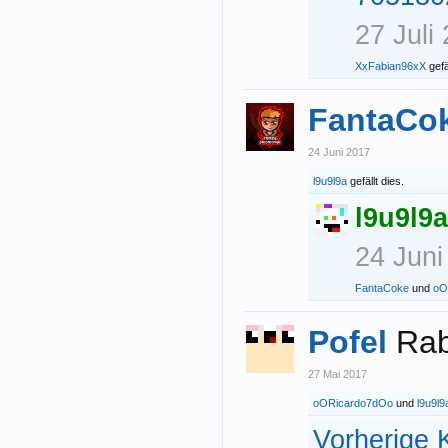
27 Juli
XxFabian96xX
gefäl
FantaCo
24 Juni 2017
l9u9l9a
gefällt dies.
l9u9l9a
24 Juni
FantaCoke
und
oO
Pofel
Rab
27 Mai 2017
oORicardo7dOo
und
l9u9l9
Vorherige 