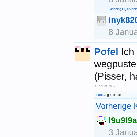
ClashingTIl
,
antoni
inyk82
8 Janu
Pofel
Ich
wegpuste
(Pisser, h
3 Januar 2017
l9u9l9a
gefällt dies.
Vorherige 
l9u9l9a
3 Janu