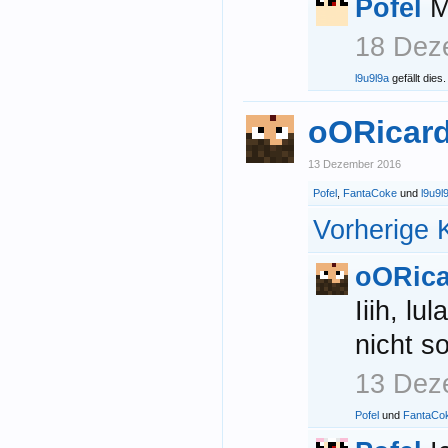
Pofel
M
18 Dez
l9u9l9a
gefällt dies.
oORicar
13 Dezember 2016
Pofel
,
FantaCoke
und
l9u9l
Vorherige 
oORic
Iiih, lu
nicht s
13 Dez
Pofel
und
FantaCo