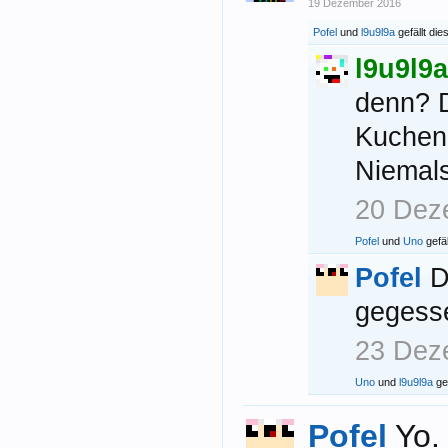
19 Dezember 2016
Pofel
und
l9u9l9a
gefällt dies
l9u9l9a
denn? D
Kuchen
Niemals
20 Dez
Pofel
und
Uno
gefäl
Pofel
D
gegesse
23 Dez
Uno
und
l9u9l9a
gef
Pofel
Yo.