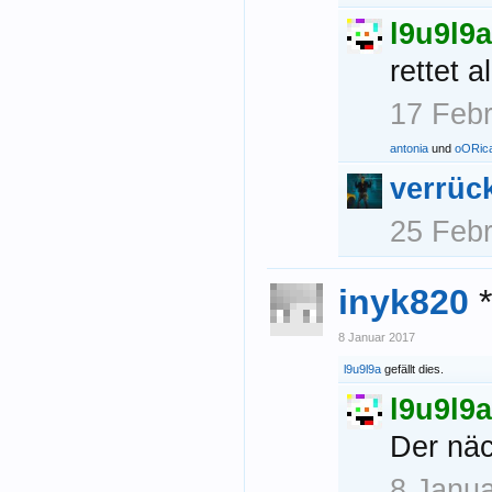
l9u9l9a
rettet 
17 Feb
antonia
und
oORic
verrüc
25 Feb
inyk820
8 Januar 2017
l9u9l9a
gefällt dies.
l9u9l9a
Der näc
8 Janu