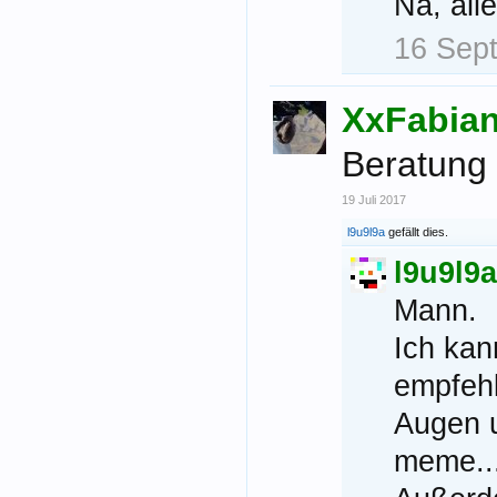
Na, alle
16 Sep
XxFabia
Beratung 
19 Juli 2017
l9u9l9a
gefällt dies.
l9u9l9a
Mann.
Ich kan
empfehl
Augen u
meme...