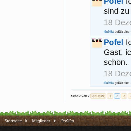
Pofel
I
sind zu
18 Dez
l9u9l9a
gefällt dies.
Pofel
I
Gast, i
schon.
18 Dez
l9u9l9a
gefällt dies.
Seite 2 von 7
< Zurück
1
2
3
Startseite
Mitglieder
l9u9l9a