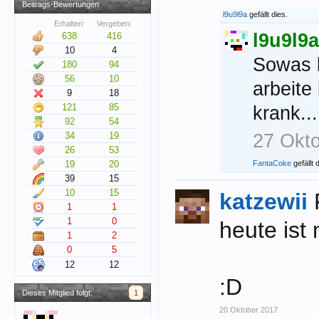
Beitrags-Bewertungen
l9u9l9a
gefällt dies.
Erhalten:
Vergeben:
l9u9l9a
638
416
10
4
Sowas k
180
94
56
10
arbeite
9
18
121
85
krank...
92
54
34
19
27 Okt
26
53
19
20
FantaCoke
gefällt 
39
15
10
15
katzewii
1
1
1
0
heute ist
1
2
0
5
12
12
:D
Dieses Mitglied folgt:
1
20 Oktober 2017