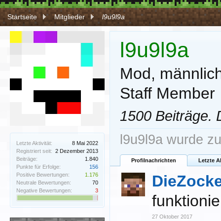
Startseite
Mitglieder
l9u9l9a
l9u9l9a
Mod
, männlic
Staff Member
1500 Beiträge.
l9u9l9a wurde zu
Letzte Aktivität:
8 Mai 2022
Registriert seit:
2 Dezember 2013
Beiträge:
1.840
Profilnachrichten
Letzte A
Punkte für Erfolge:
156
Positive Bewertungen:
1.176
DieZocke
Neutrale Bewertungen:
70
Negative Bewertungen:
3
funktioni
27 Oktober 2017