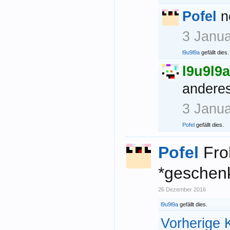
Pofel
n
3 Janu
l9u9l9a
gefällt dies.
l9u9l9a
andere
3 Janu
Pofel
gefällt dies.
Pofel
Fro
*geschen
26 Dezember 2016
l9u9l9a
gefällt dies.
Vorherige 