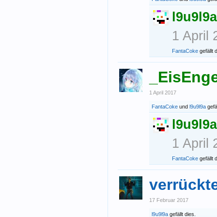
l9u9l9a
1 April
FantaCoke
gefällt 
_EisEnge
1 April 2017
FantaCoke
und
l9u9l9a
gefäl
l9u9l9a
1 April
FantaCoke
gefällt 
verrückt
17 Februar 2017
l9u9l9a
gefällt dies.