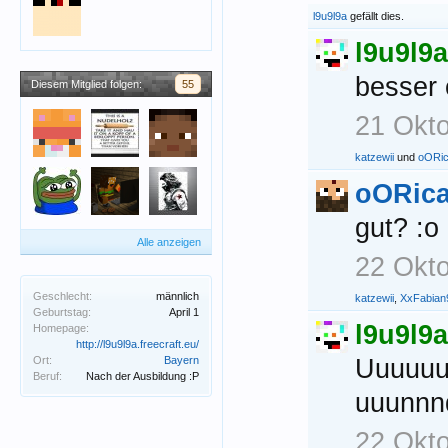
l9u9l9a
gefällt dies.
l9u9l9a
besser 
Diesem Mitglied folgen:
55
21 Okt
katzewii
und
oORi
oORic
gut? :o
Alle anzeigen
22 Okt
Geschlecht:
männlich
katzewii
,
XxFabian
Geburtstag:
April 1
l9u9l9a
Homepage:
http://l9u9l9a.freecraft.eu/
Ort:
Bayern
Uuuuuu
Beruf:
Nach der Ausbildung :P
uuunnnd
22 Okt