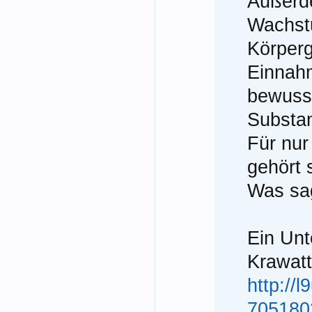
Außerde
Wachst
Körperg
Einnah
bewusst
Substa
Für nur
gehört 
Was sag
Ein Unt
Krawat
http://
705180