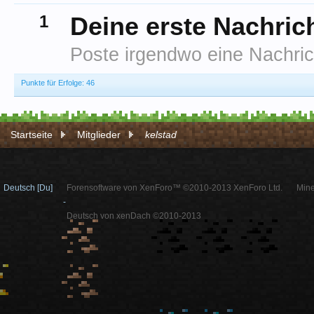
1
Deine erste Nachric
Poste irgendwo eine Nachric
Punkte für Erfolge: 46
Startseite
Mitglieder
kelstad
Deutsch [Du]
Forensoftware von XenForo™ ©2010-2013 XenForo Ltd.
Mine
-
Deutsch von xenDach ©2010-2013