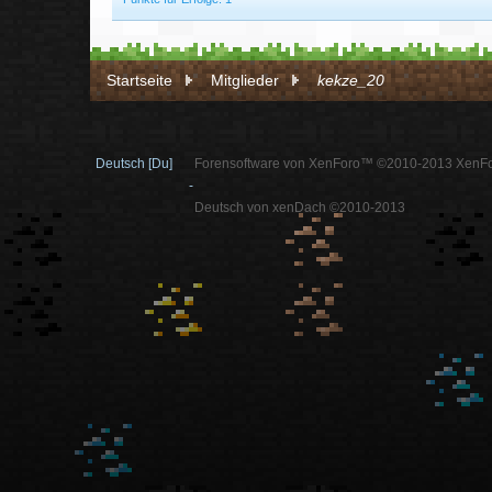
Startseite
Mitglieder
kekze_20
Deutsch [Du]
Forensoftware von XenForo™ ©2010-2013 XenFo
-
Deutsch von xenDach ©2010-2013