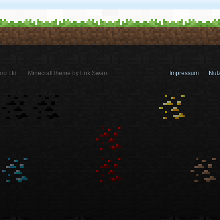
ro Ltd.
Minecraft theme by Erik Swan.
Impressum
Nut