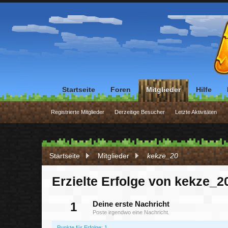
Startseite
Foren
Mitglieder
Hilfe
Registrierte Mitglieder
Derzeitige Besucher
Letzte Aktivitäten
Startseite
Mitglieder
kekze_20
Erzielte Erfolge von kekze_2
1
Deine erste Nachricht
Poste irgendwo eine Nachricht.
Punkte für Erfolge: 1