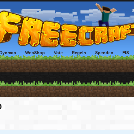
Dynmap
WebShop
Vote
Regeln
Spenden
FIS
0