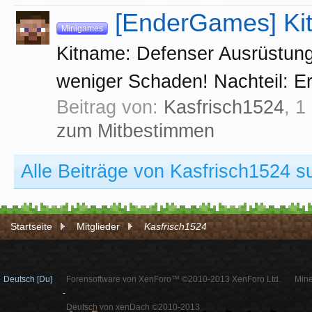
[EnderGames] Kit
Minigames
Kitname: Defenser Ausrüstung:
weniger Schaden! Nachteil: E
Beitrag von:
Kasfrisch1524
,
1
zum Mitbestimmen
Alle Beiträge von Kasfrisch1524 
Startseite
Mitglieder
Kasfrisch1524
Deutsch [Du]
Forensoftware von XenForo™ ©2010-2013 XenForo Ltd.
Mine
-
Deutsch von xenDach ©2010-2013