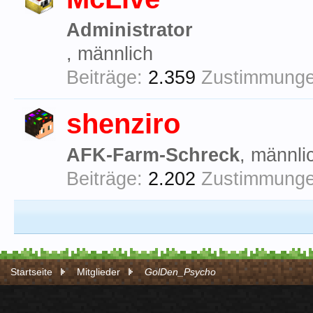
Administrator
, männlich
Beiträge:
2.359
Zustimmunge
shenziro
AFK-Farm-Schreck
, männli
Beiträge:
2.202
Zustimmunge
Startseite
Mitglieder
GolDen_Psycho