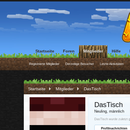
Startseite
Foren
Mitglieder
Hilfe
Registrierte Mitglieder
Derzeitige Besucher
Letzte Aktivitäten
Startseite
Mitglieder
DasTisch
DasTisch
Neuling
, männlich
DasTisch wurde zuletzt 
Profilnachrichten