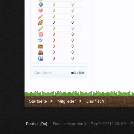
3
0
0
0
0
0
0
0
0
0
0
0
0
0
0
0
0
0
0
0
Geschlecht:
männlich
Startseite
Mitglieder
DasTisch
Deutsch [Du]
Forensoftware von XenForo™ ©2010-2013 XenFo
-