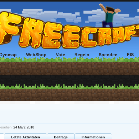
Dynmap
WebShop
Vote
Regeln
Spenden
FIS
gesehen:
24 März 2018
Letzte Aktivitäten
Beiträge
Informationen