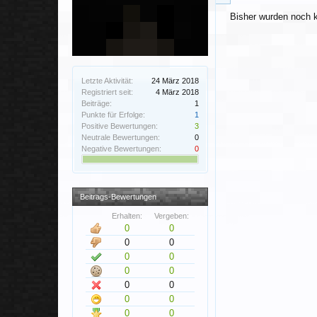
Bisher wurden noch k
Letzte Aktivität:
24 März 2018
Registriert seit:
4 März 2018
Beiträge:
1
Punkte für Erfolge:
1
Positive Bewertungen:
3
Neutrale Bewertungen:
0
Negative Bewertungen:
0
Beitrags-Bewertungen
Erhalten:
Vergeben:
0
0
0
0
0
0
0
0
0
0
0
0
0
0