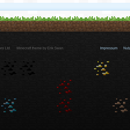
ro Ltd.
Minecraft theme by Erik Swan.
Impressum
Nut