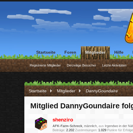
Startseite
Foren
Mitglieder
Hilfe
Registrierte Mitglieder
Derzeitige Besucher
Letzte Aktivitäten
Startseite
Mitglieder
DannyGoundaire
Mitglied DannyGoundaire fol
shenziro
AFK-Farm-Schreck
, männlich,
aus
Irgendwo in der N
Beiträge:
2.202
Zustimmungen:
1.029
Punkte für Erfolge