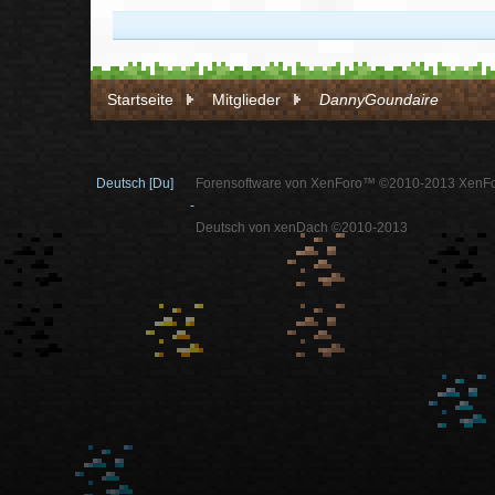
Startseite
Mitglieder
DannyGoundaire
Deutsch [Du]
Forensoftware von XenForo™ ©2010-2013 XenFo
-
Deutsch von xenDach ©2010-2013