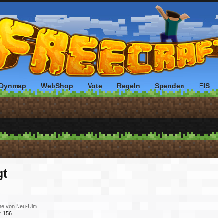
Dynmap
WebShop
Vote
Regeln
Spenden
FIS
gt
ähe von Neu-Ulm
:
156