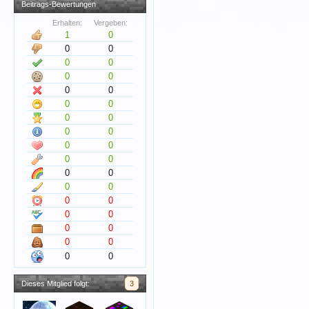
Beitrags-Bewertungen
Erhalten:
Vergeben:
1
0
0
0
0
0
0
0
0
0
0
0
0
0
0
0
0
0
0
0
0
0
0
0
0
0
0
0
0
0
0
0
0
0
Dieses Mitglied folgt:
3