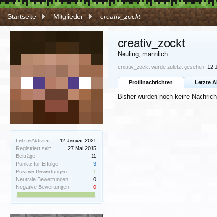
Startseite
Mitglieder
creativ_zockt
creativ_zockt
Neuling
, männlich
creativ_zockt wurde zuletzt gesehen:
12 
Profilnachrichten
Letzte A
Bisher wurden noch keine Nachricht
Letzte Aktivität:
12 Januar 2021
Registriert seit:
27 Mai 2015
Beiträge:
11
Punkte für Erfolge:
3
Positive Bewertungen:
1
Neutrale Bewertungen:
0
Negative Bewertungen:
0