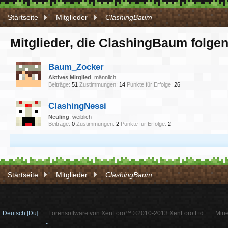
Startseite
Mitglieder
ClashingBaum
Mitglieder, die ClashingBaum folge
Baum_Zocker
Aktives Mitglied
, männlich
Beiträge:
51
Zustimmungen:
14
Punkte für Erfolge:
26
ClashingNessi
Neuling
, weiblich
Beiträge:
0
Zustimmungen:
2
Punkte für Erfolge:
2
Startseite
Mitglieder
ClashingBaum
Deutsch [Du]
Forensoftware von XenForo™ ©2010-2013 XenForo Ltd.
Mine
-