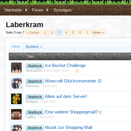
Startseite
Foren
Sonstiges
Laberkram
Seite 3 von 7
< Zurück
1
2
3
4
5
6
7
Weiter >
Filter:
Skyblock
x
Titel
Ice Bucket Challenge
Skyblock
Stroka2001
,
8 November 2014
...
2
Minecraft Glücksmomente :D
Skyblock
Pokemon
,
7 April 2015
Allein auf dem Server!
Skyblock
Schlapor
,
9 April 2015
Eine weitere Shoppingmall? c:
Skyblock
Catilla1
,
8 April 2015
Musik zur Shopping Mall
Skyblock