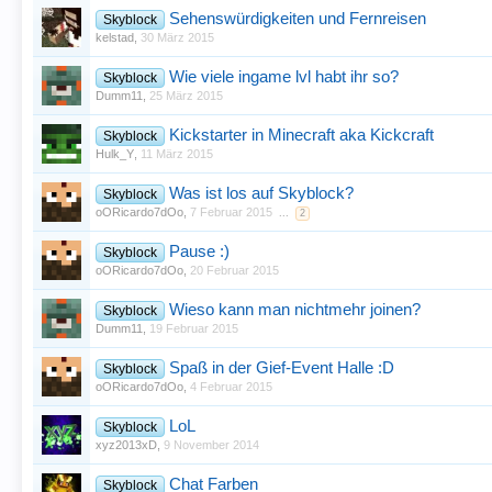
Sehenswürdigkeiten und Fernreisen
Skyblock
kelstad
,
30 März 2015
Wie viele ingame lvl habt ihr so?
Skyblock
Dumm11
,
25 März 2015
Kickstarter in Minecraft aka Kickcraft
Skyblock
Hulk_Y
,
11 März 2015
Was ist los auf Skyblock?
Skyblock
oORicardo7dOo
,
7 Februar 2015
...
2
Pause :)
Skyblock
oORicardo7dOo
,
20 Februar 2015
Wieso kann man nichtmehr joinen?
Skyblock
Dumm11
,
19 Februar 2015
Spaß in der Gief-Event Halle :D
Skyblock
oORicardo7dOo
,
4 Februar 2015
LoL
Skyblock
xyz2013xD
,
9 November 2014
Chat Farben
Skyblock