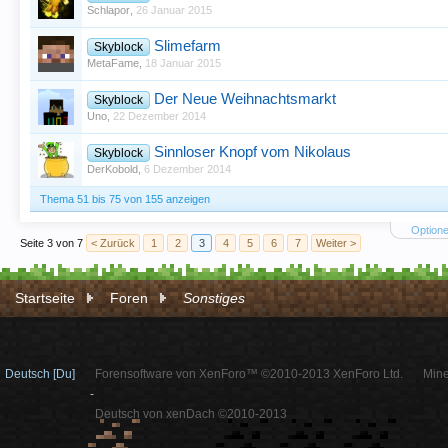
Schlapor
,
26 Januar 2015
Slimefarm
Skyblock
MetaFame
,
18 Januar 2015
Der Neue Weihnachtsmarkt
Skyblock
Uno
,
22 Dezember 2014
Sinnloser Knopf vom Nikolaus
Skyblock
DerKobold
,
6 Dezember 2014
Thema 51 bis 75 von 155 anzeigen
Optione
Seite 3 von 7
< Zurück
1
2
3
4
5
6
7
Weiter >
Startseite
Foren
Sonstiges
Deutsch [Du]
Forensoftware von XenForo™ ©2010-2013 XenForo Ltd.
Mine
-
Deutsch von xenDach ©2010-2013