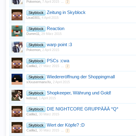
Pokemon
,
7 April 2015
...
2
Zeitung in Skyblock
Skyblock
Lisa0301
,
4 April 2015
Reaction
Skyblock
Dumm11
,
29 März 2015
warp point :3
Skyblock
Pokemon
,
2 April 2015
PSCs :cwa
Skyblock
Catilla1
,
27 März 2015
...
2
Wiedereröffnung der Shoppingmall
Skyblock
xXxusermanxXx
,
2 April 2015
Shopkeeper, Währung und Gold!
Skyblock
kelstad
,
1 April 2015
DIE NIGHTCORE GRUPPÄÄÄ *Q*
Skyblock
Catilla1
,
30 März 2015
Wert der Köpfe? :D
Skyblock
Catilla1
,
30 März 2015
...
2