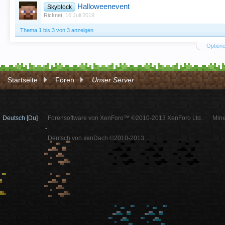
Halloweenevent
Skyblock
Ricknet
,
16 Juli 2019
Thema 1 bis 3 von 3 anzeigen
Optione
Startseite
Foren
Unser Server
Deutsch [Du]
Forensoftware von XenForo™ ©2010-2013 XenForo Ltd.
Mine
-
Deutsch von xenDach ©2010-2013