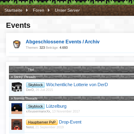
Startseite
Foren
Unser Server
Events
Abgeschlossene Events / Archiv
Themen:
323
Beiträge:
4.693
Titel
» Sticky Threads
Wöchentliche Lotterie von DerD
Skyblock
DerD
,
26 Juli 2015
» Normal Threads
Lützelburg
Skyblock
xXxusermanxXx
,
13 November 2017
Drop-Event
Hauptserver PvP
Netol
,
21 September 2019