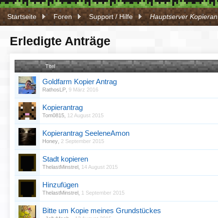
Startseite
Foren
Support / Hilfe
Hauptserver Kopieran
Erledigte Anträge
Titel
Goldfarm Kopier Antrag
RathosLP
,
9 März 2016
Kopierantrag
Tom0815
,
12 August 2015
Kopierantrag SeeleneAmon
Honey
,
2 September 2015
Stadt kopieren
ThelastMinstrel
,
14 August 2015
Hinzufügen
ThelastMinstrel
,
1 September 2015
Bitte um Kopie meines Grundstückes