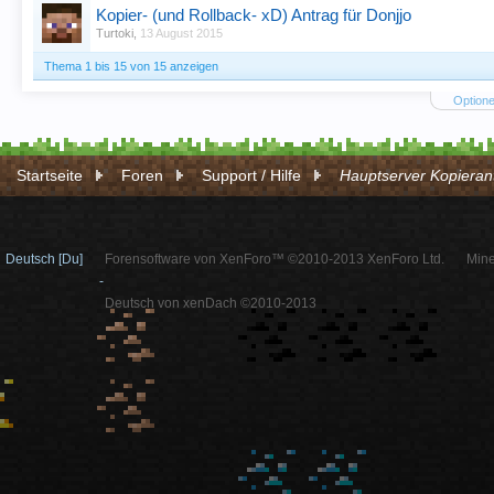
Kopier- (und Rollback- xD) Antrag für Donjjo
Turtoki
,
13 August 2015
Thema 1 bis 15 von 15 anzeigen
Optione
Startseite
Foren
Support / Hilfe
Hauptserver Kopieran
Deutsch [Du]
Forensoftware von XenForo™ ©2010-2013 XenForo Ltd.
Mine
-
Deutsch von xenDach ©2010-2013