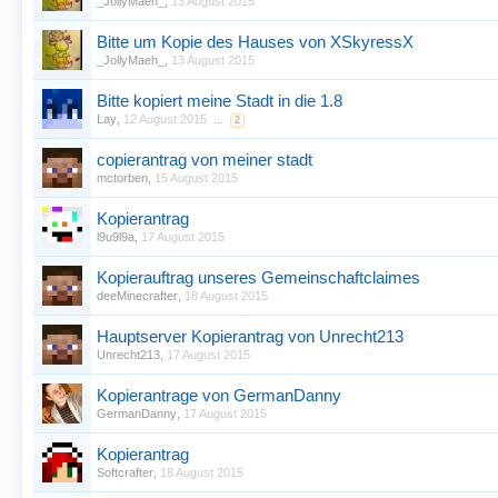
_JollyMaeh_
,
13 August 2015
Bitte um Kopie des Hauses von XSkyressX
_JollyMaeh_
,
13 August 2015
Bitte kopiert meine Stadt in die 1.8
Lay
,
12 August 2015
...
2
copierantrag von meiner stadt
mctorben
,
15 August 2015
Kopierantrag
l9u9l9a
,
17 August 2015
Kopierauftrag unseres Gemeinschaftclaimes
deeMinecrafter
,
18 August 2015
Hauptserver Kopierantrag von Unrecht213
Unrecht213
,
17 August 2015
Kopierantrage von GermanDanny
GermanDanny
,
17 August 2015
Kopierantrag
Softcrafter
,
18 August 2015