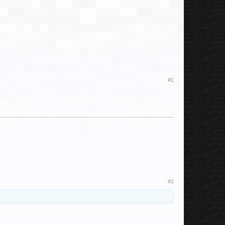
#1
#2