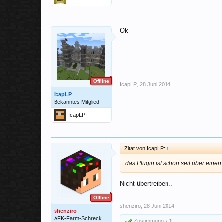
Ok
Offline
IcapLP
,
28 Juni 2014
IcapLP
Bekanntes Mitglied
IcapLP
Zitat von IcapLP:
↑
das Plugin ist schon seit über ein
Nicht übertreiben..
Offline
shenziro
,
28 Juni 2014
shenziro
AFK-Farm-Schreck
Zustimmung x
1