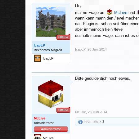
Hi ,
mal ne Frage an
McLive
und
wann kann mann den /level mache
das Plugin ist schon seit über ein
aber immernoch kein /level
deshalb meine Frage: dann ist es d
Offline
IcapLP
IcapLP
,
28 Juni 2014
Bekanntes Mitglied
IcapLP
Bitte gedulde dich noch etwas.
Offline
McLive
,
28 Juni 2014
McLive
Informativ x
1
Administrator
Administrator
McLive