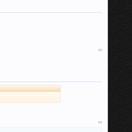
#3
#4