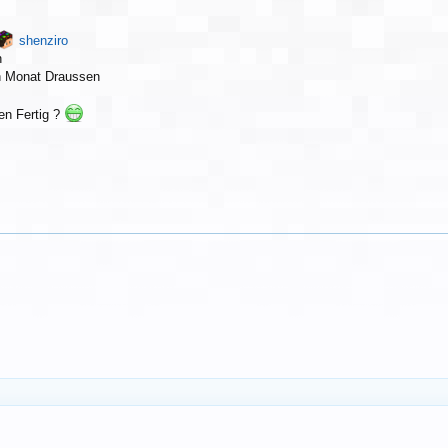
shenziro
n
en Monat Draussen
en Fertig ?