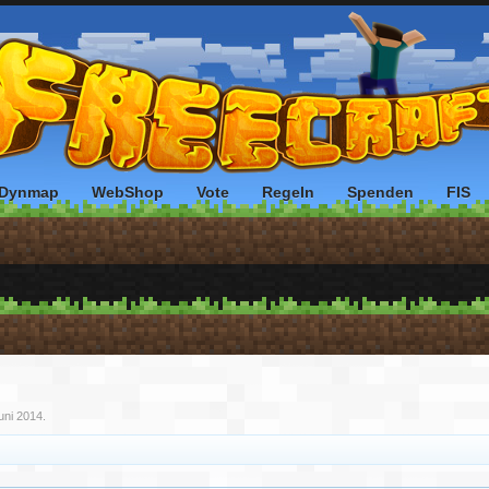
Dynmap
WebShop
Vote
Regeln
Spenden
FIS
uni 2014
.