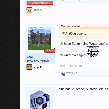
Administrator
shenziii
Zitat von shenziro:
↑
Nicht übertreiben..
ich habe Zurzeit eine Wette Laufe
Offline
ich würd ma sagen
IcapLP
Bekanntes Mitglied
IcapLP
,
28 Juni 2014
IcapLP
WAT? x
1
Ausrede, Ausrede, Ausrede. Als ob d