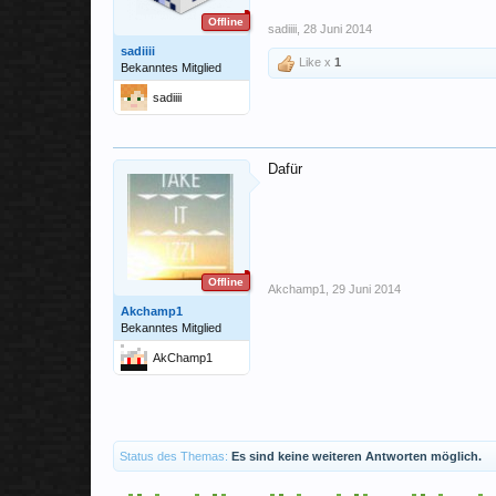
Offline
sadiiii
,
28 Juni 2014
sadiiii
Like x
1
Bekanntes Mitglied
sadiiii
Dafür
Offline
Akchamp1
,
29 Juni 2014
Akchamp1
Bekanntes Mitglied
AkChamp1
Status des Themas:
Es sind keine weiteren Antworten möglich.