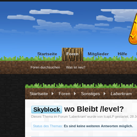
Startseite
Foren
Mitglieder
Hilfe
Foren durchsuchen
Was ist neu?
Startseite
Foren
Sonstiges
Laberkram
wo Bleibt /level?
Skyblock
Dieses Thema im Forum '
Laberkram
' wurde von
IcapLP
gestartet,
28 J
Status des Themas:
Es sind keine weiteren Antworten möglich.