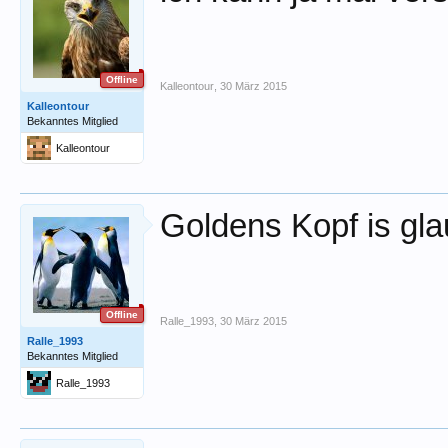
Offline
Kalleontour
,
30 März 2015
Kalleontour
Bekanntes Mitglied
Kalleontour
Goldens Kopf is gla
Offline
Ralle_1993
,
30 März 2015
Ralle_1993
Bekanntes Mitglied
Ralle_1993