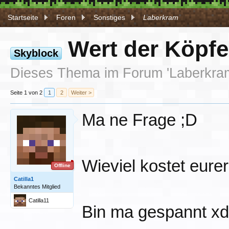
Startseite
Foren
Sonstiges
Laberkram
Wert der Köpfe
Skyblock
Dieses Thema im Forum '
Laberkra
Seite 1 von 2
1
2
Weiter >
Ma ne Frage ;D
Wieviel kostet eur
Offline
Catilla1
Bekanntes Mitglied
Catilla11
Bin ma gespannt xd