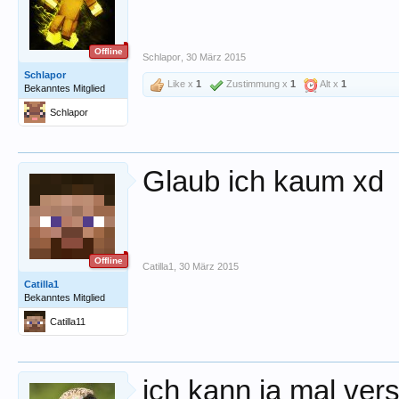
Offline
Schlapor
,
30 März 2015
Schlapor
Like x
1
Zustimmung x
1
Alt x
1
Bekanntes Mitglied
Schlapor
Glaub ich kaum xd
Offline
Catilla1
,
30 März 2015
Catilla1
Bekanntes Mitglied
Catilla11
ich kann ja mal ver