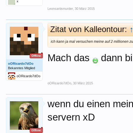
x
Leonsartismurder
,
30 März 2015
Zitat von Kalleontour:
ich kann ja mal versuchen meine auf 2 millionen 
Mach das
dann bi
Offline
oORicardo7dOo
Bekanntes Mitglied
oORicardo7dOo
oORicardo7dOo
,
30 März 2015
wenn du einen meine
servern xD
Offline