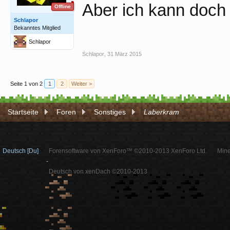
Aber ich kann doch
Offline
Schlapor
Bekanntes Mitglied
Schlapor
Schlapor
,
31 März 2015
Seite 1 von 2
1
2
Weiter >
Startseite
Foren
Sonstiges
Laberkram
Deutsch [Du]
Forensoftware von XenForo™ ©2010-2013 XenForo Ltd.
Mine
-
Deutsch von xenDach ©2010-2013