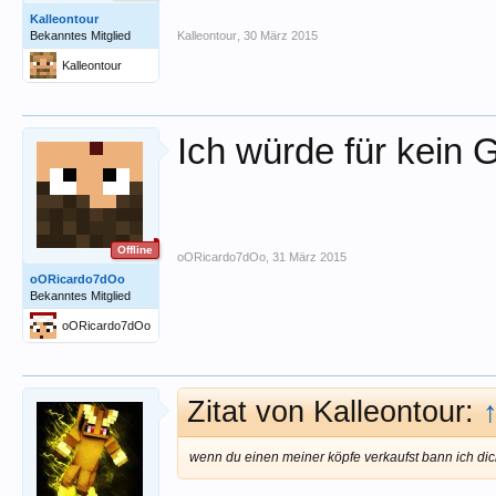
Kalleontour
Bekanntes Mitglied
Kalleontour
,
30 März 2015
Kalleontour
Ich würde für kein 
Offline
oORicardo7dOo
,
31 März 2015
oORicardo7dOo
Bekanntes Mitglied
oORicardo7dOo
Zitat von Kalleontour:
wenn du einen meiner köpfe verkaufst bann ich dic