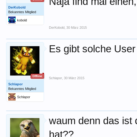
Naja find mal einen,
DerKobold
Bekanntes Mitglied
kobold
DerKobold
,
30 März 2015
Es gibt solche User
Offline
Schlapor
,
30 März 2015
Schlapor
Bekanntes Mitglied
Schlapor
waum denn das ist d
hat??