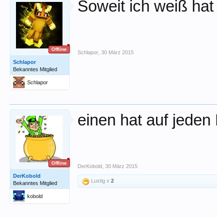
Soweit ich weiß hat
Offline
Schlapor
,
30 März 2015
Schlapor
Bekanntes Mitglied
Schlapor
einen hat auf jeden
Offline
DerKobold
,
30 März 2015
DerKobold
Lustig x
2
Bekanntes Mitglied
kobold