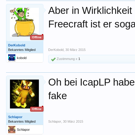
Aber in Wirklichkeit
Freecraft ist er so
Offline
DerKobold
Bekanntes Mitglied
DerKobold
,
30 März 2015
kobold
Zustimmung x
1
Oh bei IcapLP habe 
fake
Offline
Schlapor
Bekanntes Mitglied
Schlapor
,
30 März 2015
Schlapor