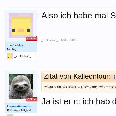
Also ich habe mal S
Offline
_crafterblue_
,
30 März 2015
_crafterblue_
Neuling
_crafterblue_
Zitat von Kalleontour:
waum denn das ist der so kostbar oder weil der so 
Ja ist er c: ich hab
Offline
Leonsartismurder
Bekanntes Mitglied