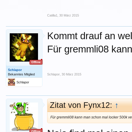
Catilla1
,
30 März 2015
Kommt drauf an wel
Für gremmli08 kann
Offline
Schlapor
Bekanntes Mitglied
Schlapor
,
30 März 2015
Schlapor
Zitat von Fynx12:
↑
Für gremmli08 kann man schon mal locker 500k v
Offline