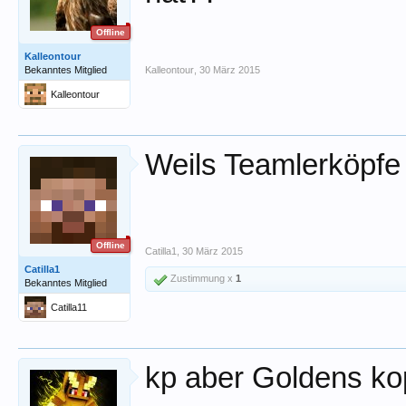
Offline
Kalleontour
Bekanntes Mitglied
Kalleontour
,
30 März 2015
Kalleontour
Weils Teamlerköpfe
Offline
Catilla1
,
30 März 2015
Catilla1
Zustimmung x
1
Bekanntes Mitglied
Catilla11
kp aber Goldens kopf