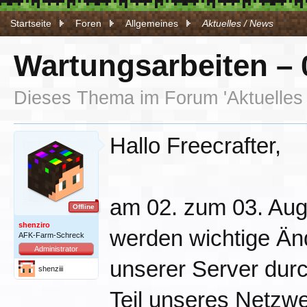
Startseite
Foren
Allgemeines
Aktuelles / News
Wartungsarbeiten – 
Dieses Thema im Forum '
Aktuelles
Hallo Freecrafter,
am 02. zum 03. Augu
Offline
shenziro
werden wichtige Än
AFK-Farm-Schreck
Administrator
unserer Server durc
shenziii
Teil unseres Netzwe