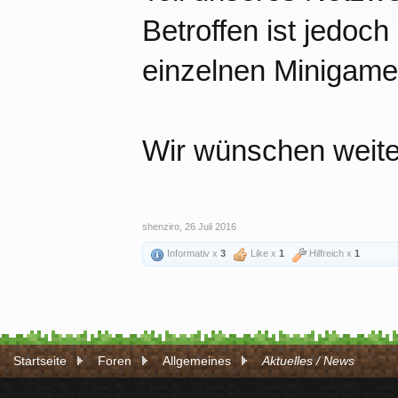
Betroffen ist jedoc
einzelnen Minigame
Wir wünschen weiter
shenziro
,
26 Juli 2016
Informativ x
3
Like x
1
Hilfreich x
1
Startseite
Foren
Allgemeines
Aktuelles / News