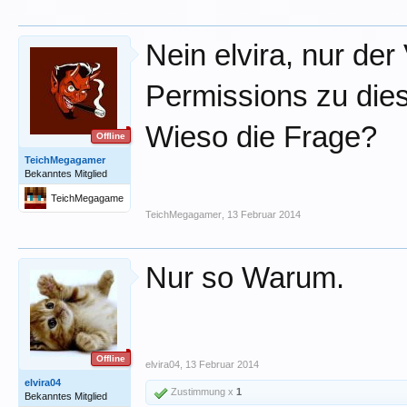
Nein elvira, nur der
Permissions zu die
Wieso die Frage?
Offline
TeichMegagamer
Bekanntes Mitglied
TeichMegagame
r
TeichMegagamer
,
13 Februar 2014
Nur so Warum.
Offline
elvira04
,
13 Februar 2014
elvira04
Zustimmung x
1
Bekanntes Mitglied