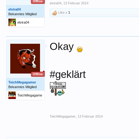
Offline
elvira04
,
13 Februar 2014
elvira04
Like x
1
Bekanntes Mitglied
elvira04
Okay
#geklärt
Offline
TeichMegagamer
Bekanntes Mitglied
TeichMegagame
r
TeichMegagamer
,
13 Februar 2014