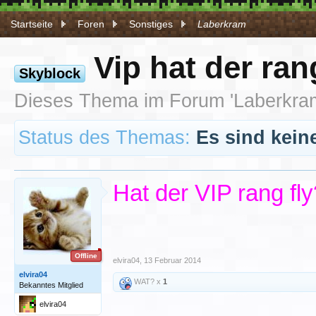
Startseite
Foren
Sonstiges
Laberkram
Vip hat der ra
Skyblock
Dieses Thema im Forum '
Laberkra
Status des Themas:
Es sind kein
Hat der VIP rang f
Offline
elvira04
,
13 Februar 2014
elvira04
WAT? x
1
Bekanntes Mitglied
elvira04