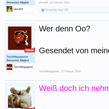
Bekanntes Mitglied
elvira04
,
13 Februar 2014
elvira04
Grammar Nazi x
1
Wer denn Oo?
Gesendet von mein
Offline
TeichMegagamer
Bekanntes Mitglied
TeichMegagame
r
TeichMegagamer
,
13 Februar 2014
Weiß doch ich nehm