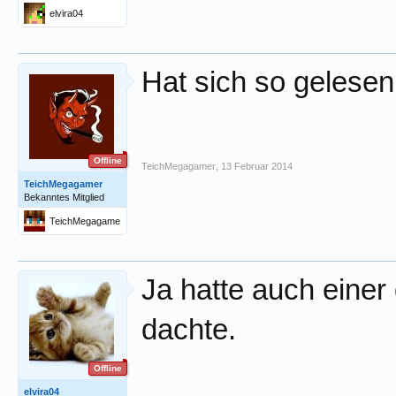
elvira04
Hat sich so gelesen,
Offline
TeichMegagamer
,
13 Februar 2014
TeichMegagamer
Bekanntes Mitglied
TeichMegagame
r
Ja hatte auch einer 
dachte.
Offline
elvira04