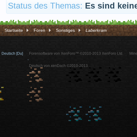
Status des Themas:
Es sind kein
Startseite
Foren
Sonstiges
Laberkram
Deutsch [Du]
Forensoftware von XenForo™ ©2010-2013 XenForo Ltd.
Mine
-
Deutsch von xenDach ©2010-2013