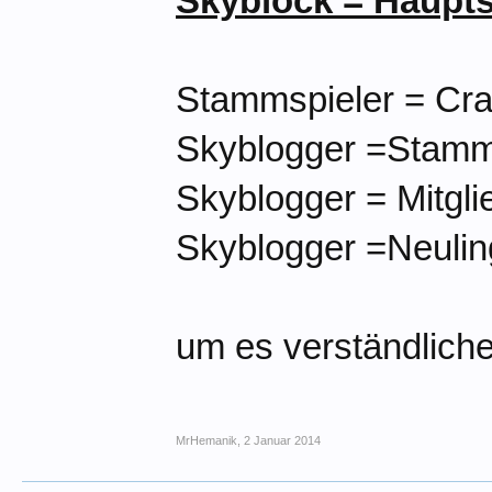
Skyblock = Haupts
Stammspieler = Cra
Skyblogger =Stamm
Skyblogger = Mitgli
Skyblogger =Neulin
um es verständlich
MrHemanik
,
2 Januar 2014