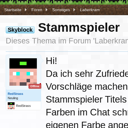
Startseite
Foren
Sonstiges
Laberkram
Stammspieler
Skyblock
Dieses Thema im Forum '
Laberkra
Hi!
Da ich sehr Zufried
Vorschläge machen 
Offline
RedStrass
Stammspieler Titels
Neuling
RedStrass
Farben im Chat sch
eigenen Farbe ange