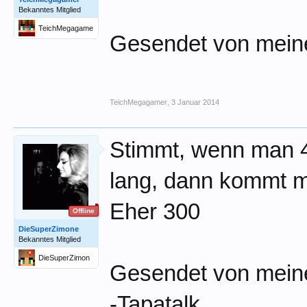
Bekanntes Mitglied
TeichMegagame
Gesendet von mein
r
TeichMegagamer
,
3 Januar 2014
Stimmt, wenn man 4
lang, dann kommt m
Eher 300
Offline
DieSuperZimone
Bekanntes Mitglied
DieSuperZimon
Gesendet von mein
e
-Tapatalk