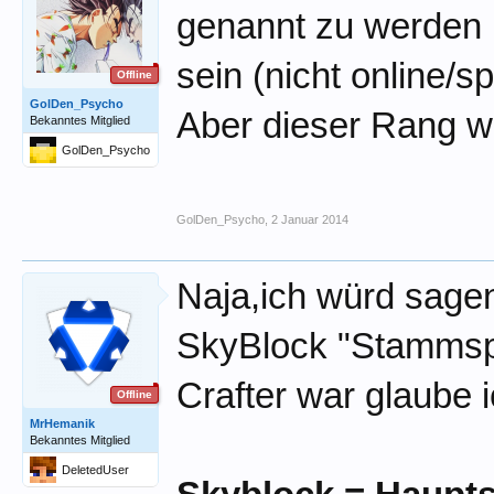
genannt zu werden 
sein (nicht online/sp
Offline
GolDen_Psycho
Aber dieser Rang wi
Bekanntes Mitglied
GolDen_Psycho
GolDen_Psycho
,
2 Januar 2014
Naja,ich würd sagen
SkyBlock "Stammspie
Crafter war glaube 
Offline
MrHemanik
Bekanntes Mitglied
DeletedUser