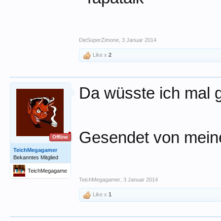
DieSuperZimone
,
3 Januar 2014
Like x
2
Da wüsste ich mal 
Gesendet von mein
Offline
TeichMegagamer
Bekanntes Mitglied
TeichMegagame
r
TeichMegagamer
,
3 Januar 2014
Like x
1