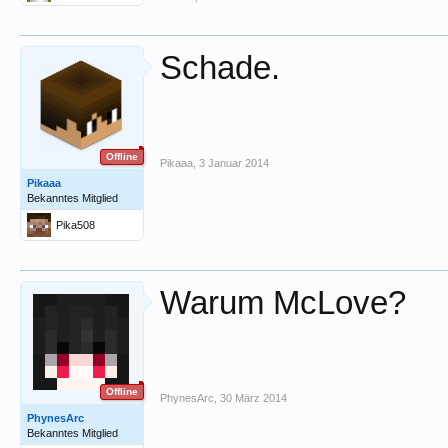
Schade.
Offline
Pikaaa
,
3 Januar 2014
Pikaaa
Bekanntes Mitglied
Pika508
Warum McLove?
Offline
PhynesArc
,
30 März 2014
PhynesArc
Bekanntes Mitglied