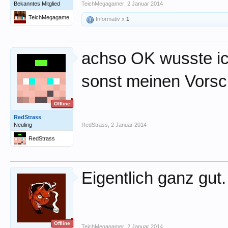
Bekanntes Mitglied
TeichMegagamer
,
2 Januar 2014
TeichMegagame
Informativ x
1
r
achso OK wusste ich
sonst meinen Vorsc
Offline
RedStrass
Neuling
RedStrass
,
2 Januar 2014
RedStrass
Eigentlich ganz gut.
Offline
TeichMegagamer
,
2 Januar 2014