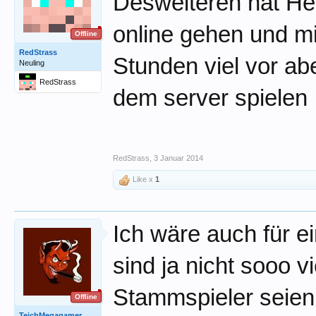
Desweiteren hat Hem
online gehen und mi
Offline
RedStrass
Stunden viel vor ab
Neuling
RedStrass
dem server spielen
RedStrass
,
3 Januar 2014
Like x
1
Ich wäre auch für 
sind ja nicht sooo v
Stammspieler seien s
Offline
TeichMegagamer