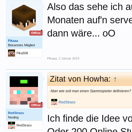
Also das sehe ich au
Monaten auf'n serve
dann wäre... oO
Offline
Pikaaa
Bekanntes Mitglied
Pika508
Pikaaa
,
2 Januar 2014
Zitat von Howha:
↑
Aber wie soll man einen Stammspieler definieren?
RedStrass
Offline
RedStrass
Ich finde die Idee 
Neuling
RedStrass
Oder 200 Online St