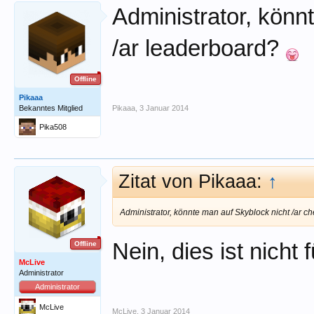
Administrator, könn
/ar leaderboard?
Offline
Pikaaa
Bekanntes Mitglied
Pikaaa
,
3 Januar 2014
Pika508
Zitat von Pikaaa:
↑
Administrator, könnte man auf Skyblock nicht /ar 
Nein, dies ist nicht
Offline
McLive
Administrator
Administrator
McLive
McLive
,
3 Januar 2014