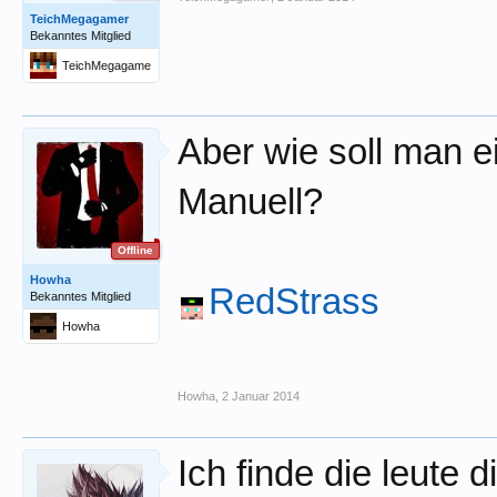
TeichMegagamer
Bekanntes Mitglied
TeichMegagame
r
Aber wie soll man e
Manuell?
Offline
Howha
RedStrass
Bekanntes Mitglied
Howha
Howha
,
2 Januar 2014
Ich finde die leute