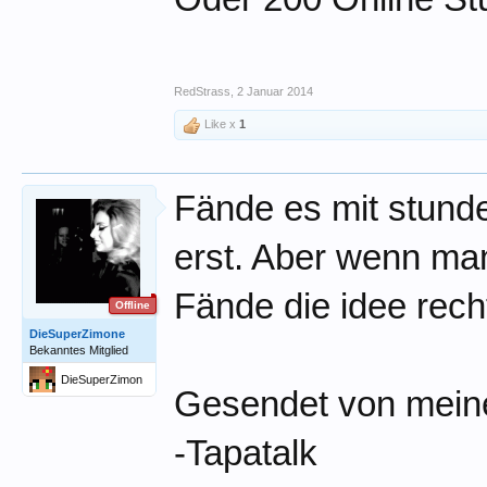
RedStrass
,
2 Januar 2014
Like x
1
Fände es mit stund
erst. Aber wenn ma
Fände die idee recht
Offline
DieSuperZimone
Bekanntes Mitglied
DieSuperZimon
Gesendet von mein
e
-Tapatalk