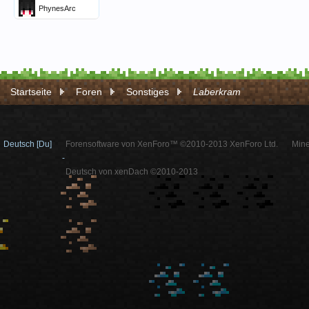
PhynesArc
Startseite
Foren
Sonstiges
Laberkram
Deutsch [Du]
Forensoftware von XenForo™ ©2010-2013 XenForo Ltd.
Mine
-
Deutsch von xenDach ©2010-2013