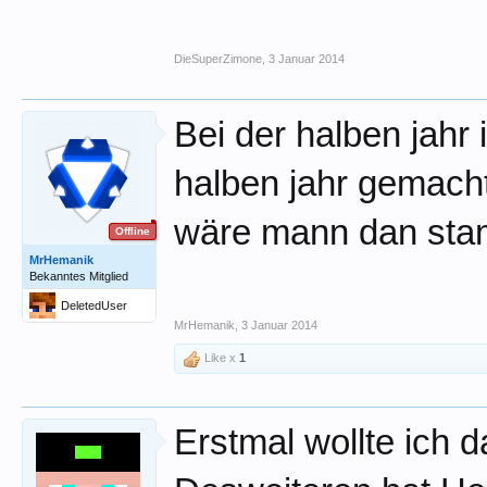
DieSuperZimone
,
3 Januar 2014
Bei der halben jahr
halben jahr gemach
wäre mann dan stam
Offline
MrHemanik
Bekanntes Mitglied
DeletedUser
MrHemanik
,
3 Januar 2014
Like x
1
Erstmal wollte ich